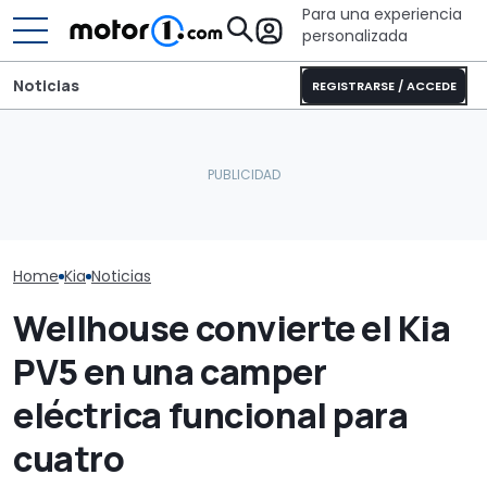
Para una experiencia
personalizada
Noticias
REGISTRARSE / ACCEDE
Con 15.000 € de
Kia XCeed 2026, así es el
descuento, este SUV
Híbridos supe
restyling del crossover
eléctrico familiar de 218
España: ¿ya a
coreano
CV hace hasta 626 km
modelos chin
Home
Kia
Noticias
Wellhouse convierte el Kia
PV5 en una camper
eléctrica funcional para
cuatro