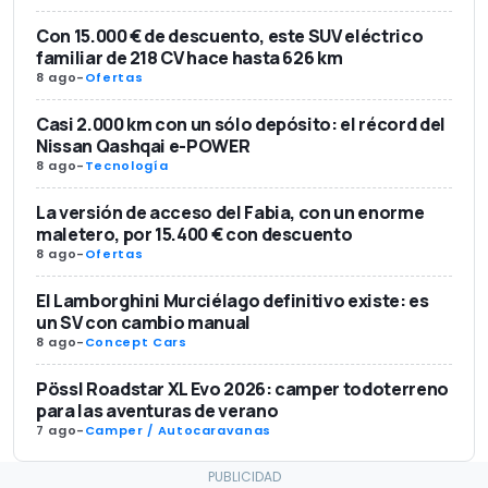
Con 15.000 € de descuento, este SUV eléctrico
familiar de 218 CV hace hasta 626 km
8 ago
-
Ofertas
Casi 2.000 km con un sólo depósito: el récord del
Nissan Qashqai e-POWER
8 ago
-
Tecnología
La versión de acceso del Fabia, con un enorme
maletero, por 15.400 € con descuento
8 ago
-
Ofertas
El Lamborghini Murciélago definitivo existe: es
un SV con cambio manual
8 ago
-
Concept Cars
Pössl Roadstar XL Evo 2026: camper todoterreno
para las aventuras de verano
7 ago
-
Camper / Autocaravanas