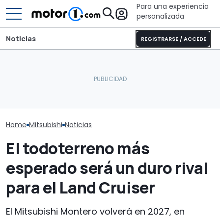
Para una experiencia
personalizada
Noticias
REGISTRARSE / ACCEDE
Con 15.000 € de
descuento, este SUV
Audi no ha dicho la última
Esto es lo que
eléctrico familiar de 218
palabra sobre los SUV: el
el nuevo Mitsu
CV hace hasta 626 km
nuevo Q8 está en camino
Montero
Home
Mitsubishi
Noticias
El todoterreno más
esperado será un duro rival
para el Land Cruiser
El Mitsubishi Montero volverá en 2027, en