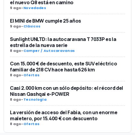
el nuevo Q8 está en camino
9 ago
-
Novedades
El MINI de BMW cumple 25 años
9 ago
-
Clásicos
Sunlight UNLTD: la autocaravana T 7033P es la
estrella de la nueva serie
8 ago
-
Camper / Autocaravanas
Con 15.000 € de descuento, este SUV eléctrico
familiar de 218 CV hace hasta 626 km
8 ago
-
Ofertas
Casi 2.000 km con un sólo depósito: el récord del
Nissan Qashqai e-POWER
8 ago
-
Tecnología
La versión de acceso del Fabia, con un enorme
maletero, por 15.400 € con descuento
8 ago
-
Ofertas