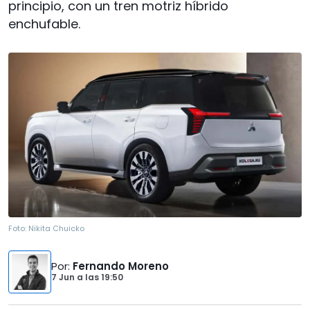
principio, con un tren motriz híbrido
enchufable.
Foto:
Nikita Chuicko
Por
:
Fernando Moreno
7 Jun
a las
19:50