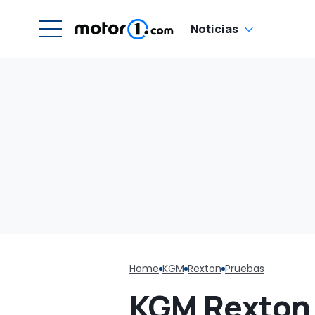
ganga
Noticias
Home
KGM
Rexton
Pruebas
KGM Rexton 