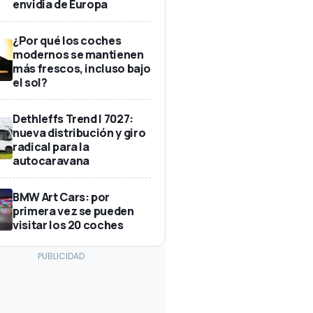
envidia de Europa
¿Por qué los coches
modernos se mantienen
más frescos, incluso bajo
el sol?
Dethleffs Trend I 7027:
nueva distribución y giro
radical para la
autocaravana
BMW Art Cars: por
primera vez se pueden
visitar los 20 coches