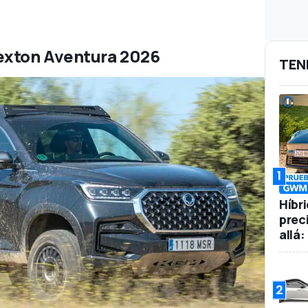
exton Aventura 2026
TEN
1
Híbr
prec
allá
2