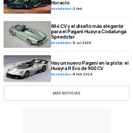
Horacio
Novedades
-
2 Feb
864 CV y el diseño más elegante
para el Pagani Huayra Codalunga
Speedster
Novedades
-
8 Jul 2025
Hay un nuevo Pagani en la pista: el
Huayra R Evo de 900 CV
Novedades
-
8 Feb 2024
MÁS NOTICIAS