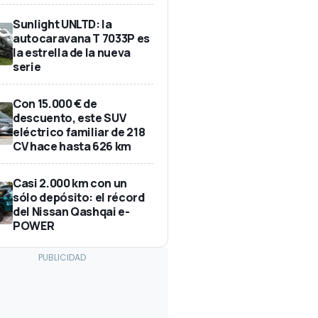
Sunlight UNLTD: la
autocaravana T 7033P es
la estrella de la nueva
serie
Con 15.000 € de
descuento, este SUV
eléctrico familiar de 218
CV hace hasta 626 km
Casi 2.000 km con un
sólo depósito: el récord
del Nissan Qashqai e-
POWER