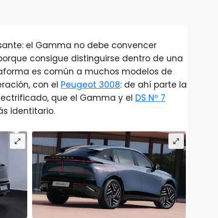
resante: el Gamma no debe convencer
o porque consigue distinguirse dentro de una
plataforma es común a muchos modelos de
eración, con el
Peugeot 3008
: de ahí parte la
lectrificado, que el Gamma y el
DS Nº 7
 identitario.