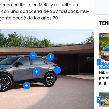
ica en Italia, en Melfi, y resucita un
e con una carrocería de SUV fastback, muy
egante coupé de los años 70.
TEN
1
Híbr
prec
allá
2