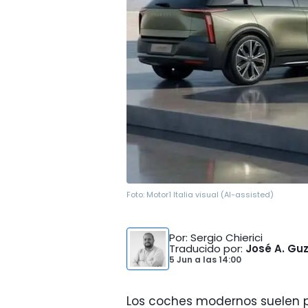
Foto:
Motor1 Italia visual (AI-assisted)
Por
: Sergio Chierici
Traducido por
:
José A. G
5 Jun
a las
14:00
Los coches modernos suelen p