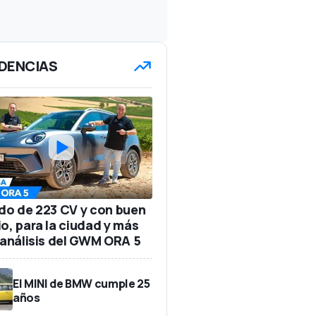
DENCIAS
ido de 223 CV y con buen
io, para la ciudad y más
: análisis del GWM ORA 5
El MINI de BMW cumple 25
años