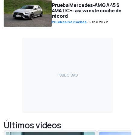
Prueba Mercedes-AMG A 45 S
4MATIC+: así va este coche de
récord
Pruebas De Coches
-
5 Ene 2022
Últimos videos