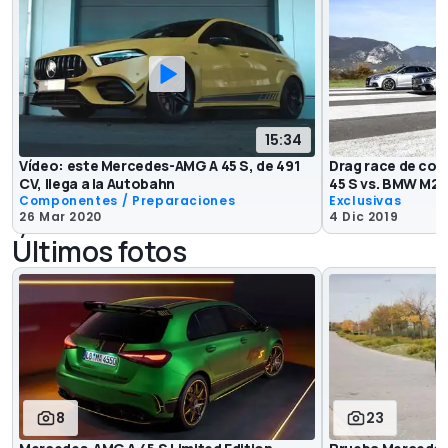
15:34
Vídeo: este Mercedes-AMG A 45 S, de 491
Drag race de co
CV, llega a la Autobahn
45 S vs. BMW M2 y
Componentes / Preparaciones
Exclusivas
26 Mar 2020
4 Dic 2019
Últimos fotos
8
23