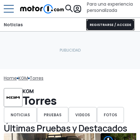
Para una experiencia
personalizada
Noticias
REGISTRARSE / ACCEDE
Home
KGM
Torres
KGM
Torres
NOTICIAS
PRUEBAS
VIDEOS
FOTOS
Últimas Pruebas y Destacados