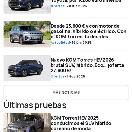
Toyota, por 9.200 euros menos
Ofertas
-
20 Dic 2025
Desde 23.800 € y con motor de
gasolina, híbrido o eléctrico. Con
el KGM Torres, tú decides
Actualidad
-
16 Dic 2025
Nuevo KGM Torres HEV 2026:
brutal SUV, híbrido, Eco… ¡oferta
27.800 €!
Ofertas
-
1 Nov 2025
MÁS NOTICIAS
Últimas pruebas
KGM Torres HEV 2025,
conducimos el SUV híbrido
coreano de moda