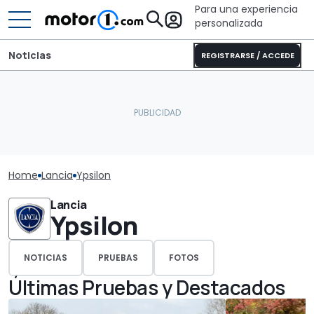
Para una experiencia
personalizada
Noticias
REGISTRARSE / ACCEDE
Home
Lancia
Ypsilon
Lancia
Ypsilon
NOTICIAS
PRUEBAS
FOTOS
Últimas Pruebas y Destacados