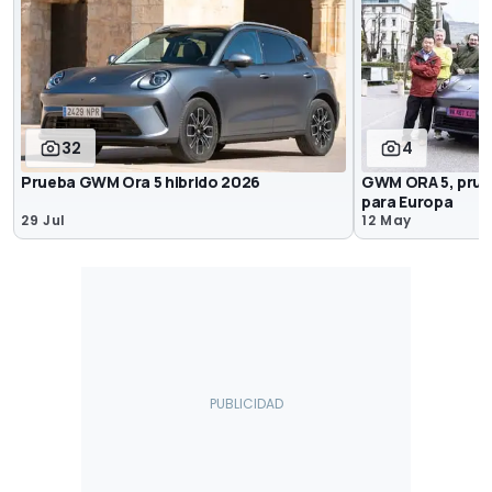
32
4
Prueba GWM Ora 5 hibrido 2026
GWM ORA 5, prue
para Europa
29 Jul
12 May