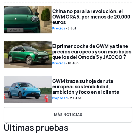
China no para la revolución: el
GWM ORA 5, por menos de 20.000
euros
Precios
-
3 Jul
El primer coche de GWM ya tiene
precios europeos y son más bajos
que los del Omoda 5 y JAECOO 7
Precios
-
16 Jun
GWM traza su hoja de ruta
europea: sostenibilidad,
ambición y foco en el cliente
Empresa
-
27 Abr
MÁS NOTICIAS
Últimas pruebas