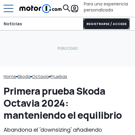
Para una experiencia
personalizada
Noticias
REGISTRARSE / ACCEDE
Bürstner Habiton 6.1: la
La versión de 
camper Mercedes con
Fabia, con un
El Skoda Octavia se
diseño deportivo o
maletero, por 
prepara para renovarse
todoterreno
con descuent
Home
Skoda
Octavia
Pruebas
Primera prueba Skoda
Octavia 2024:
manteniendo el equilibrio
Abandona el 'downsizing' añadiendo