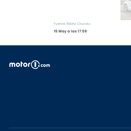
:
Fuente
Nikita Chuicko
15 May
a las
17:59