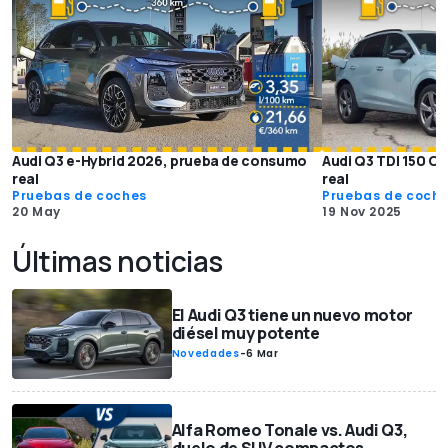
Audi Q3 e-Hybrid 2026, prueba de consumo
Audi Q3 TDI 150 C
real
real
Pruebas de coches
Pruebas de coch
20 May
19 Nov 2025
Últimas noticias
El Audi Q3 tiene un nuevo motor
diésel muy potente
Novedades
-
6 Mar
Alfa Romeo Tonale vs. Audi Q3,