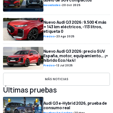
duelo de SUV compactos
Novedades
-
20 Oct 2025
Nuevo Audi Q3 2026: 9.500 € más
= 143 km eléctricos, -113 litros,
etiqueta 0
Precios
-
23 Ago 2025
Nuevo Audi Q3 2026: precio SUV
España, motor, equipamiento… ¡+
híbrido Eco/4x4!
Precios
-
12 Jul 2025
MÁS NOTICIAS
Últimas pruebas
Audi Q3 e-Hybrid 2026, prueba de
consumo real
Pruebas De Coches
-
20 May