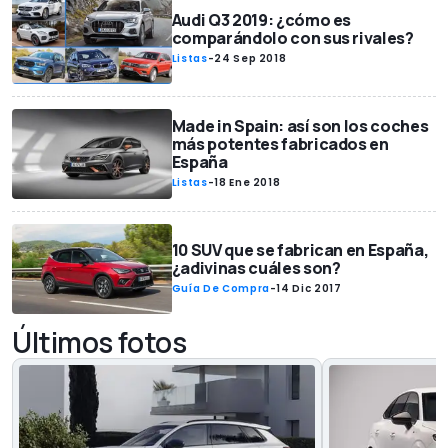
Audi Q3 2019: ¿cómo es
comparándolo con sus rivales?
Listas
-
24 Sep 2018
Made in Spain: así son los coches
más potentes fabricados en
España
Listas
-
18 Ene 2018
10 SUV que se fabrican en España,
¿adivinas cuáles son?
Guía De Compra
-
14 Dic 2017
Últimos fotos