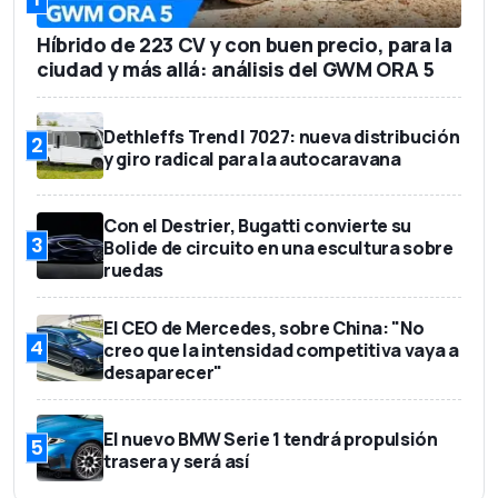
Híbrido de 223 CV y con buen precio, para la
ciudad y más allá: análisis del GWM ORA 5
Dethleffs Trend I 7027: nueva distribución
2
y giro radical para la autocaravana
Con el Destrier, Bugatti convierte su
3
Bolide de circuito en una escultura sobre
ruedas
El CEO de Mercedes, sobre China: "No
4
creo que la intensidad competitiva vaya a
desaparecer"
El nuevo BMW Serie 1 tendrá propulsión
5
trasera y será así