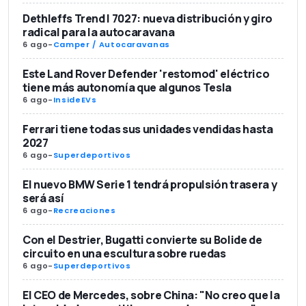
Dethleffs Trend I 7027: nueva distribución y giro
radical para la autocaravana
6 ago
-
Camper / Autocaravanas
Este Land Rover Defender 'restomod' eléctrico
tiene más autonomía que algunos Tesla
6 ago
-
InsideEVs
Ferrari tiene todas sus unidades vendidas hasta
2027
6 ago
-
Superdeportivos
El nuevo BMW Serie 1 tendrá propulsión trasera y
será así
6 ago
-
Recreaciones
Con el Destrier, Bugatti convierte su Bolide de
circuito en una escultura sobre ruedas
6 ago
-
Superdeportivos
El CEO de Mercedes, sobre China: "No creo que la