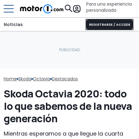
Para una experiencia
personalizada
Noticias
REGISTRARSE / ACCEDE
Dethleffs Trend I 7027:
nueva distribución y giro
El Skoda etern
El Skoda Octavia se
radical para la
ser más mode
prepara para renovarse
autocaravana
que te olvides
Home
Skoda
Octavia
Destacados
Skoda Octavia 2020: todo
lo que sabemos de la nueva
generación
Mientras esperamos a que llegue la cuarta