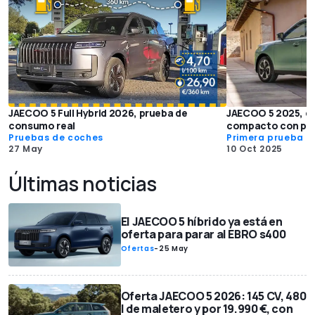
JAECOO 5 Full Hybrid 2026, prueba de
JAECOO 5 2025, c
consumo real
compacto con pre
Pruebas de coches
Primera prueba
27 May
10 Oct 2025
Últimas noticias
El JAECOO 5 híbrido ya está en
oferta para parar al EBRO s400
Ofertas
-
25 May
Oferta JAECOO 5 2026: 145 CV, 480
l de maletero y por 19.990 €, con