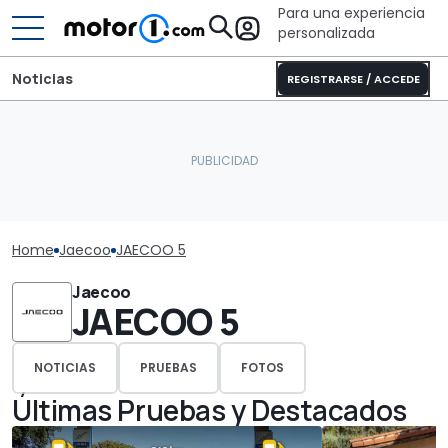
Para una experiencia
personalizada
Noticias
REGISTRARSE / ACCEDE
Home
Jaecoo
JAECOO 5
Jaecoo
JAECOO 5
NOTICIAS
PRUEBAS
FOTOS
Últimas Pruebas y Destacados