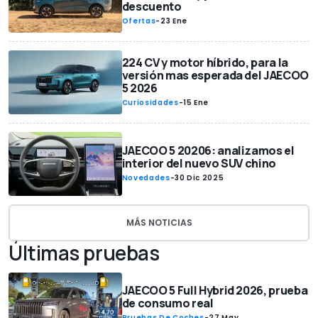
descuento
Ofertas
-
23 Ene
224 CV y motor híbrido, para la
versión mas esperada del JAECOO
5 2026
Curiosidades
-
15 Ene
JAECOO 5 20206: analizamos el
interior del nuevo SUV chino
Novedades
-
30 Dic 2025
MÁS NOTICIAS
Últimas pruebas
JAECOO 5 Full Hybrid 2026, prueba
de consumo real
Pruebas De Coches
-
27 May