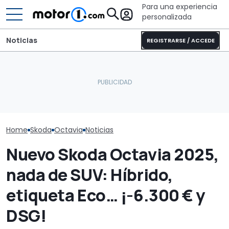
Para una experiencia
personalizada
Noticias
REGISTRARSE / ACCEDE
Dethleffs Trend I 7027:
nueva distribución y giro
El Skoda etern
El Skoda Octavia se
radical para la
ser más mode
prepara para renovarse
autocaravana
que te olvides
Home
Skoda
Octavia
Noticias
Nuevo Skoda Octavia 2025,
nada de SUV: Híbrido,
etiqueta Eco… ¡-6.300 € y
DSG!