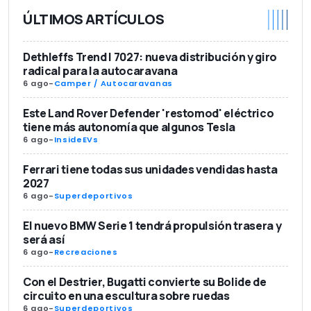
ÚLTIMOS ARTÍCULOS
Dethleffs Trend I 7027: nueva distribución y giro
radical para la autocaravana
6 ago
-
Camper / Autocaravanas
Este Land Rover Defender 'restomod' eléctrico
tiene más autonomía que algunos Tesla
6 ago
-
InsideEVs
Ferrari tiene todas sus unidades vendidas hasta
2027
6 ago
-
Superdeportivos
El nuevo BMW Serie 1 tendrá propulsión trasera y
será así
6 ago
-
Recreaciones
Con el Destrier, Bugatti convierte su Bolide de
circuito en una escultura sobre ruedas
6 ago
-
Superdeportivos