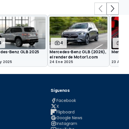
4
4
22
des-Benz GLB 2025
Mercedes-Benz GLB (2026),
Mercede
el render de Motor1.com
y 2025
24 Ene 2025
23 Ago 
Síguenos
Facebook
X
Flipboard
Google News
Instagram