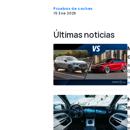
Pruebas de coches
15 Ene 2025
Últimas noticias
A
G
a
A
E
l
s