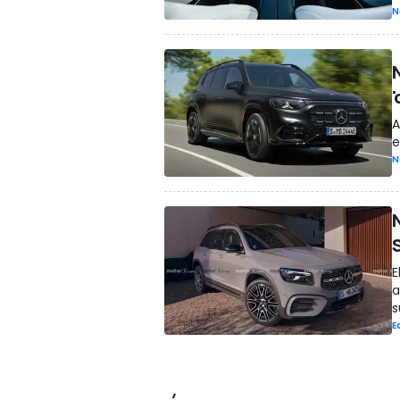
N
A
e
N
E
a
s
E