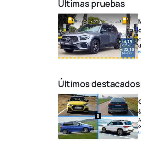
Últimas pruebas
C
d
P
Últimos destacados
A
o
L