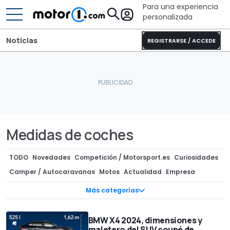
Para una experiencia
personalizada
Noticias
REGISTRARSE / ACCEDE
Medidas de coches
TODO
Novedades
Competición / Motorsport.es
Curiosidades
Camper / Autocaravanas
Motos
Actualidad
Empresa
Componentes / Preparaciones
Superdeportivos
Mercado
Más categorías
Ofertas
Clásicos
Diseño
InsideEVs
Recreaciones
Concept Cars
Precios
Subastas
Tecnología
Teasers
BMW X4 2024, dimensiones y
maletero del SUV coupé de
Ediciones especiales
Fotos espía
Rumores
Entrevistas