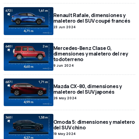
Renault Rafale, dimensiones y
maletero del SUV coupé francés
23 Jun 2024
Mercedes-Benz Clase G,
dimensiones y maletero del rey
todoterreno
9 Jun 2024
Mazda CX-80, dimensiones y
maletero del SUV japonés
26 May 2024
Omoda 5: dimensiones y maletero
del SUV chino
19 May 2024