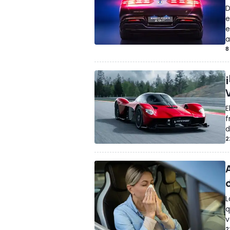
D
e
e
a
8
E
f
d
2
A
L
q
v
2