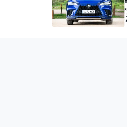
E
1
1