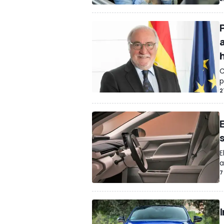
P
C
p
2
E
a
7