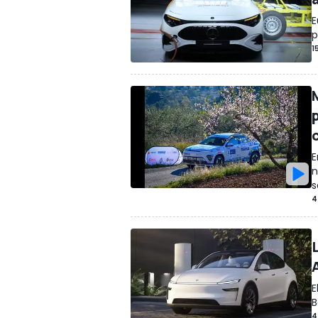
E
p
1
E
n
s
4
E
B
4