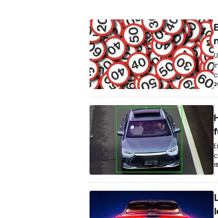
Componentes / Preparaciones
Mercad
Concept Cars
Precios
Subastas
Tecn
Restyling
Lifestyle
Seguridad vial / Mo
Carreras de aceleración
Exclusivas
Ve
U
Medidas de coches
i
c
2
E
c
1