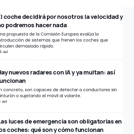
o
Superdeportivos
Ofertas
Clásicos
Diseño
InsideEVs
Recreacio
ología
Teasers
Ediciones especiales
Fotos espía
Rumores
Entrevi
El coche decidirá por nosotros la velocidad y
vilidad
Juguetes / Maquetas
Esports y videojuegos
Coches autón
no podremos hacer nada
hículos comerciales
Premios
Récords
Comunicados Motor1.com
na propuesta de la Comisión Europea evalúa la
ntroducción de sistemas que frenen los coches que
irculen demasiado rápido.
0 Jul
Hay nuevos radares con IA y ya multan: así
funcionan
n concreto, son capaces de detectar a conductores sin
inturón o sujetando el móvil al volante.
5 Jul
Las luces de emergencia son obligatorias en
los coches: qué son y cómo funcionan