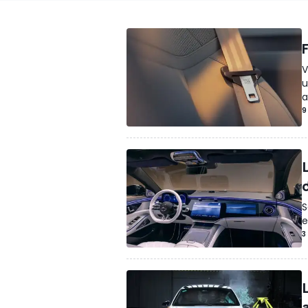
V
u
a
9
S
e
3