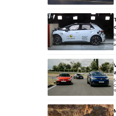
E
B
2
5
C
1