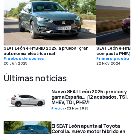
SEAT León e-HYBRID 2025, a prueba: gran
SEAT León e-HYBRI
autonomía eléctrica real
compacto PHEV, co
Pruebas de coches
Primera prueba
20 Jun 2025
22 Nov 2024
Últimas noticias
Nuevo SEAT León 2026: precios y
gama España… ¡12 acabados, TSI,
MHEV, TDI, PHEV!
Precios
-
22 Nov 2025
El SEAT León apunta al Toyota
Corolla: nuevo motor híbrido en