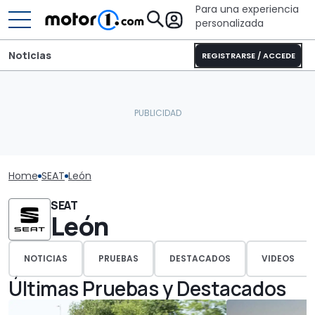
Para una experiencia
personalizada
Noticias
REGISTRARSE / ACCEDE
Home
SEAT
León
SEAT
León
NOTICIAS
PRUEBAS
DESTACADOS
VIDEOS
Últimas Pruebas y Destacados