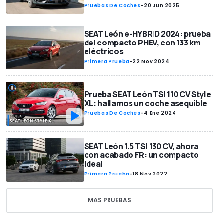
Pruebas De Coches
-
20 Jun 2025
SEAT León e-HYBRID 2024: prueba
del compacto PHEV, con 133 km
eléctricos
Primera Prueba
-
22 Nov 2024
Prueba SEAT León TSI 110 CV Style
XL: hallamos un coche asequible
Pruebas De Coches
-
4 Ene 2024
SEAT León 1.5 TSI 130 CV, ahora
con acabado FR: un compacto
ideal
Primera Prueba
-
18 Nov 2022
MÁS PRUEBAS