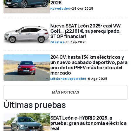
2028
Novedades
-
28 Oct 2025
Nuevo SEAT León 2025: casi VW
Golf… ¡22.161 €, superequipado,
STOP financiar!
Ofertas
-
15 Sep 2025
204 CV, hasta 134 km eléctricos y
un nuevo acabado deportivo, para
uno de los PHEV más baratos del
mercado
Ediciones Especiales
-
6 Ago 2025
MÁS NOTICIAS
Últimas pruebas
SEAT León e-HYBRID 2025, a
prueba: gran autonomía eléctrica
real