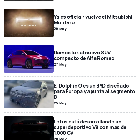
Ya es oficial: vuelve el Mitsubishi
Montero
29 May
Damos luz al nuevo SUV
compacto de Alfa Romeo
27 May
El Dolphin G es un BYD diseñado
para Europa y apunta al segmento
B
25 May
Lotus está desarrollando un
superdeportivo V8 con más de
1.000 CV
20 May