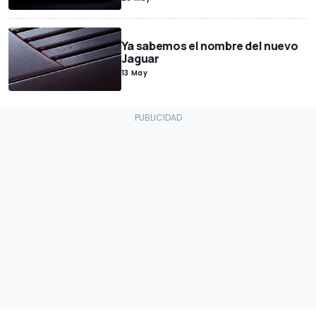
Ya sabemos el nombre del nuevo
Jaguar
13 May