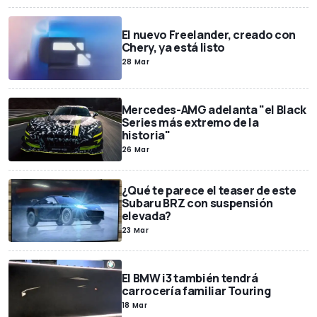
El nuevo Freelander, creado con
Chery, ya está listo
28 Mar
Mercedes-AMG adelanta "el Black
Series más extremo de la
historia"
26 Mar
¿Qué te parece el teaser de este
Subaru BRZ con suspensión
elevada?
23 Mar
El BMW i3 también tendrá
carrocería familiar Touring
18 Mar