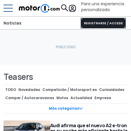
Para una experiencia
personalizada
Noticias
REGISTRARSE / ACCEDE
Teasers
TODO
Novedades
Competición / Motorsport.es
Curiosidades
Camper / Autocaravanas
Motos
Actualidad
Empresa
Componentes / Preparaciones
Superdeportivos
Mercado
Más categorías
Ofertas
Clásicos
Diseño
InsideEVs
Recreaciones
Concept Cars
Precios
Subastas
Tecnología
Teasers
Audi afirma que el nuevo A2 e-tron
es su coche más eficiente hasta la
Ediciones especiales
Fotos espía
Rumores
Entrevistas