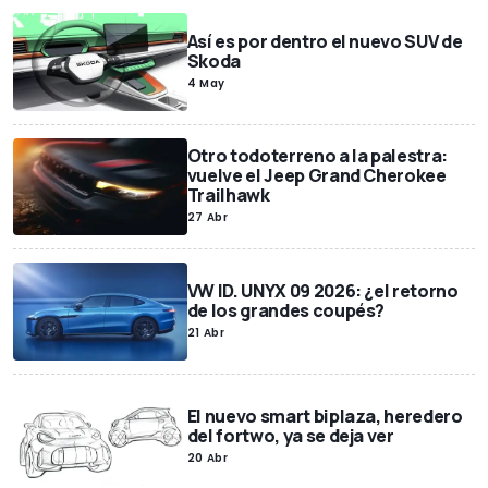
Así es por dentro el nuevo SUV de
Skoda
4 May
Otro todoterreno a la palestra:
vuelve el Jeep Grand Cherokee
Trailhawk
27 Abr
VW ID. UNYX 09 2026: ¿el retorno
de los grandes coupés?
21 Abr
El nuevo smart biplaza, heredero
del fortwo, ya se deja ver
20 Abr