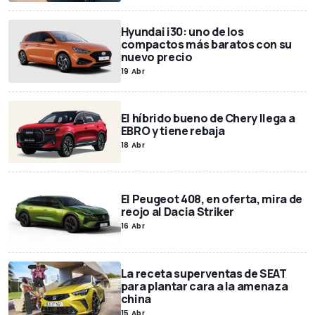
Hyundai i30: uno de los
compactos más baratos con su
nuevo precio
19 Abr
El híbrido bueno de Chery llega a
EBRO y tiene rebaja
18 Abr
El Peugeot 408, en oferta, mira de
reojo al Dacia Striker
16 Abr
La receta superventas de SEAT
para plantar cara a la amenaza
china
15 Abr