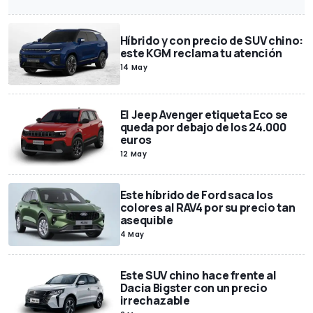
Híbrido y con precio de SUV chino:
este KGM reclama tu atención
14 May
El Jeep Avenger etiqueta Eco se
queda por debajo de los 24.000
euros
12 May
Este híbrido de Ford saca los
colores al RAV4 por su precio tan
asequible
4 May
Este SUV chino hace frente al
Dacia Bigster con un precio
irrechazable