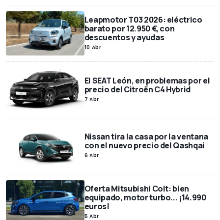
Leapmotor T03 2026: eléctrico
barato por 12.950 €, con
descuentos y ayudas
10 Abr
El SEAT León, en problemas por el
precio del Citroën C4 Hybrid
7 Abr
Nissan tira la casa por la ventana
con el nuevo precio del Qashqai
6 Abr
Oferta Mitsubishi Colt: bien
equipado, motor turbo... ¡14.990
euros!
5 Abr