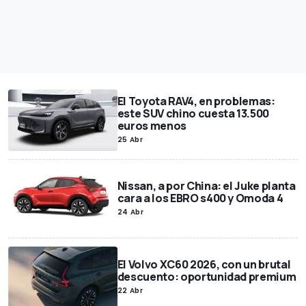
El Toyota RAV4, en problemas:
este SUV chino cuesta 13.500
euros menos
25 Abr
Nissan, a por China: el Juke planta
cara a los EBRO s400 y Omoda 4
24 Abr
El Volvo XC60 2026, con un brutal
descuento: oportunidad premium
22 Abr