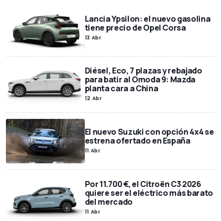
Lancia Ypsilon: el nuevo gasolina
tiene precio de Opel Corsa
13 Abr
Diésel, Eco, 7 plazas y rebajado
para batir al Omoda 9: Mazda
planta cara a China
12 Abr
El nuevo Suzuki con opción 4x4 se
estrena ofertado en España
11 Abr
Por 11.700 €, el Citroën C3 2026
quiere ser el eléctrico más barato
del mercado
11 Abr