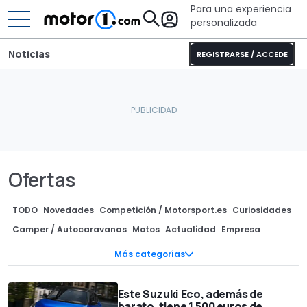
Para una experiencia
personalizada
Noticias
REGISTRARSE / ACCEDE
Ofertas
TODO
Novedades
Competición / Motorsport.es
Curiosidades
Camper / Autocaravanas
Motos
Actualidad
Empresa
Componentes / Preparaciones
Superdeportivos
Mercado
Más categorías
Ofertas
Clásicos
Diseño
InsideEVs
Recreaciones
Concept Cars
Precios
Subastas
Tecnología
Teasers
Este Suzuki Eco, además de
barato, tiene 1.500 euros de
Ediciones especiales
Fotos espía
Rumores
Entrevistas