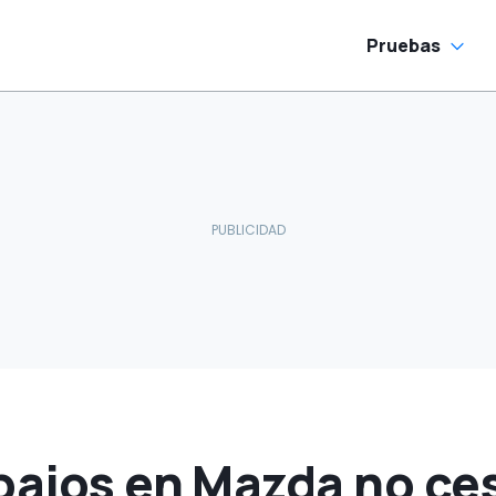
ue algunos Tesla
Pruebas
bajos en Mazda no ces