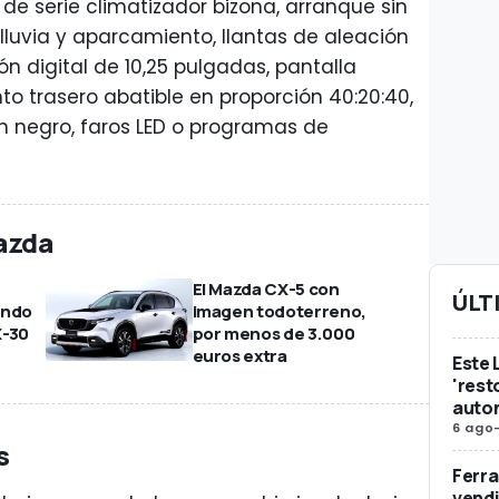
de serie climatizador bizona, arranque sin
lluvia y aparcamiento, llantas de aleación
n digital de 10,25 pulgadas, pantalla
nto trasero abatible en proporción 40:20:40,
en negro, faros LED o programas de
azda
El Mazda CX-5 con
ÚLT
ondo
imagen todoterreno,
X-30
por menos de 3.000
euros extra
Este 
'rest
auto
6 ago
s
Ferra
vendi