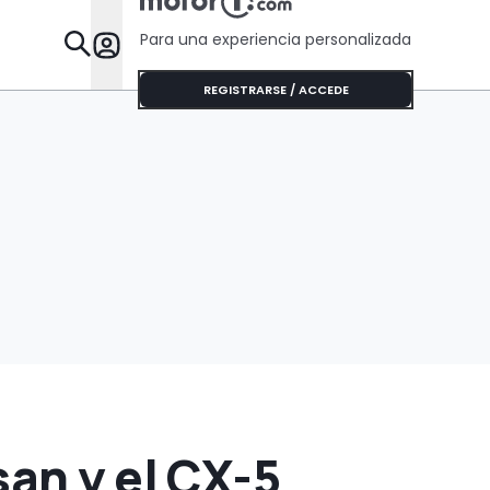
Para una experiencia personalizada
Desta
REGISTRARSE / ACCEDE
an y el CX-5