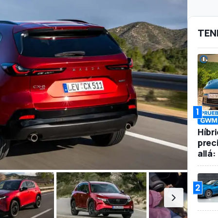
TEN
1
Híbr
prec
allá
2