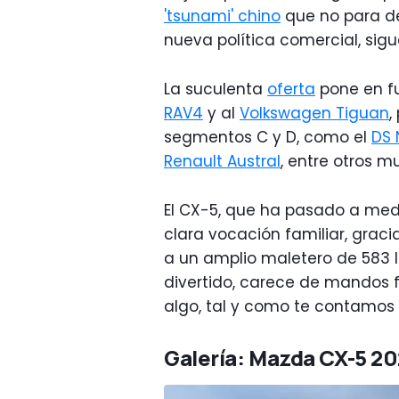
'tsunami' chino
que no para de
nueva política comercial, sigue
La suculenta
oferta
pone en fu
RAV4
y al
Volkswagen Tiguan
,
segmentos C y D, como el
DS 
Renault Austral
, entre otros 
El CX-5, que ha pasado a med
clara vocación familiar, grac
a un amplio maletero de 583 li
divertido, carece de mandos f
algo, tal y como te contamos
Galería: Mazda CX-5 20