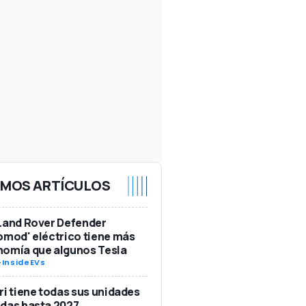
IMOS ARTÍCULOS
Land Rover Defender
omod' eléctrico tiene más
nomía que algunos Tesla
-
InsideEVs
ri tiene todas sus unidades
das hasta 2027