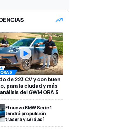
DENCIAS
ido de 223 CV y con buen
io, para la ciudad y más
: análisis del GWM ORA 5
El nuevo BMW Serie 1
tendrá propulsión
trasera y será así