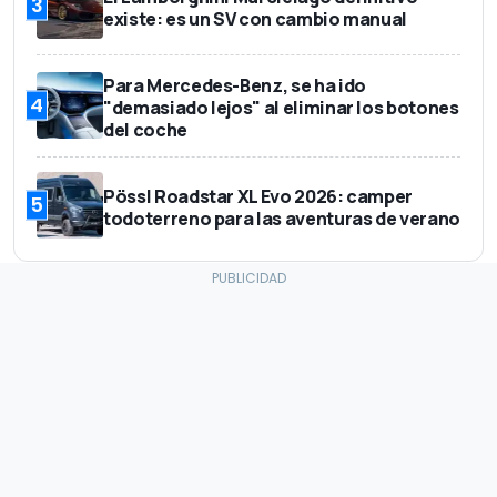
3
existe: es un SV con cambio manual
Para Mercedes-Benz, se ha ido
4
"demasiado lejos" al eliminar los botones
del coche
Pössl Roadstar XL Evo 2026: camper
5
todoterreno para las aventuras de verano