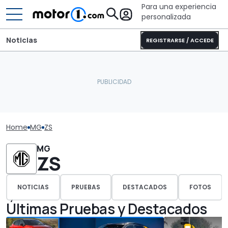
Para una experiencia
personalizada
Noticias
REGISTRARSE / ACCEDE
Home
MG
ZS
MG
ZS
NOTICIAS
PRUEBAS
DESTACADOS
FOTOS
Últimas Pruebas y Destacados