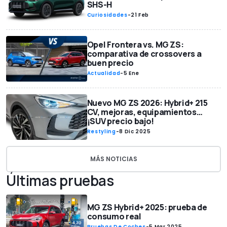
SHS-H
Curiosidades
-
21 Feb
Opel Frontera vs. MG ZS:
comparativa de crossovers a
buen precio
Actualidad
-
5 Ene
Nuevo MG ZS 2026: Hybrid+ 215
CV, mejoras, equipamientos…
¡SUV precio bajo!
Restyling
-
8 Dic 2025
MÁS NOTICIAS
Últimas pruebas
MG ZS Hybrid+ 2025: prueba de
consumo real
Pruebas De Coches
-
5 Mar 2025