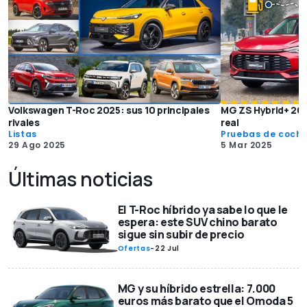
Volkswagen T-Roc 2025: sus 10 principales
MG ZS Hybrid+ 20
rivales
real
Listas
Pruebas de coch
29 Ago 2025
5 Mar 2025
Últimas noticias
El T-Roc híbrido ya sabe lo que le
espera: este SUV chino barato
sigue sin subir de precio
Ofertas
-
22 Jul
MG y su híbrido estrella: 7.000
euros más barato que el Omoda 5