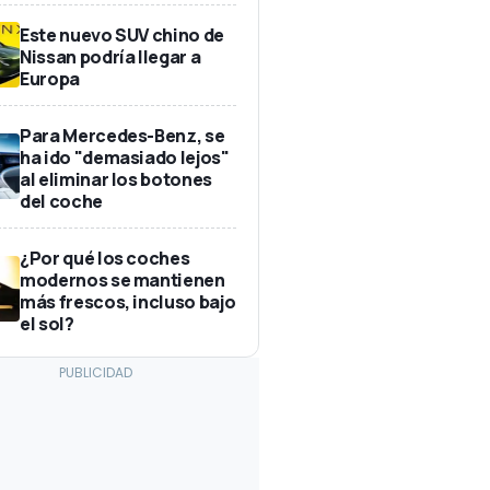
Este nuevo SUV chino de
Nissan podría llegar a
Europa
Para Mercedes-Benz, se
ha ido "demasiado lejos"
al eliminar los botones
del coche
¿Por qué los coches
modernos se mantienen
más frescos, incluso bajo
el sol?