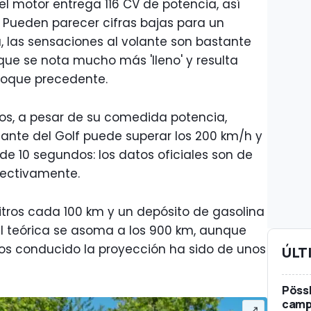
 motor entrega 116 CV de potencia, así
Pueden parecer cifras bajas para un
, las sensaciones al volante son bastante
que se nota mucho más 'lleno' y resulta
loque precedente.
s, a pesar de su comedida potencia,
riante del Golf puede superar los 200 km/h y
de 10 segundos: los datos oficiales son de
pectivamente.
litros cada 100 km y un depósito de gasolina
tal teórica se asoma a los 900 km, aunque
os conducido la proyección ha sido de unos
ÚLT
Pössl
campe