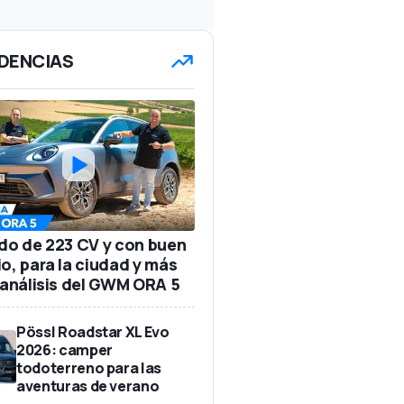
DENCIAS
ido de 223 CV y con buen
io, para la ciudad y más
: análisis del GWM ORA 5
Pössl Roadstar XL Evo
2026: camper
todoterreno para las
aventuras de verano