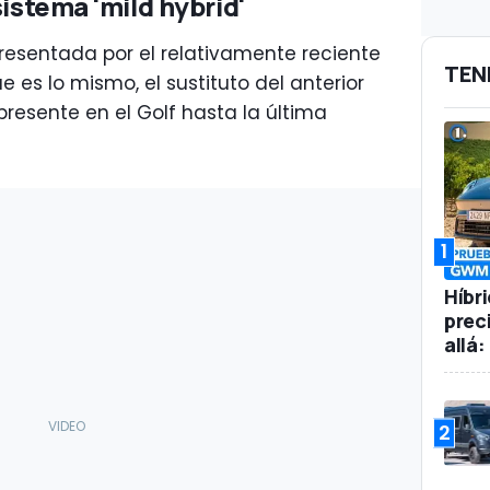
sistema 'mild hybrid'
esentada por el relativamente reciente
TEN
ue es lo mismo, el sustituto del anterior
o presente en el Golf hasta la última
1
Híbr
prec
allá
2