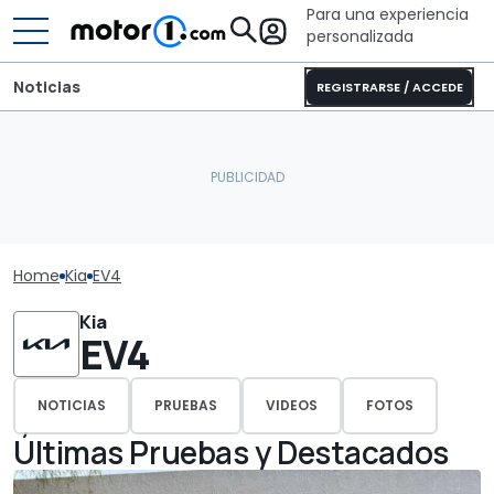
Para una experiencia
personalizada
Noticias
REGISTRARSE / ACCEDE
Home
Kia
EV4
Kia
EV4
NOTICIAS
PRUEBAS
VIDEOS
FOTOS
Últimas Pruebas y Destacados