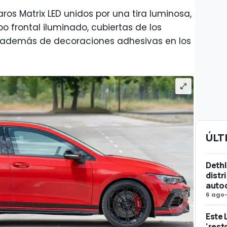
aros Matrix LED unidos por una tira luminosa,
tipo frontal iluminado, cubiertas de los
o, además de decoraciones adhesivas en los
ÚLT
Dethl
distr
auto
6 ago
Este 
'rest