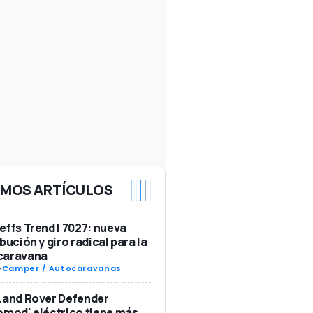
IMOS ARTÍCULOS
effs Trend I 7027: nueva
ibución y giro radical para la
caravana
-
Camper / Autocaravanas
Land Rover Defender
omod' eléctrico tiene más