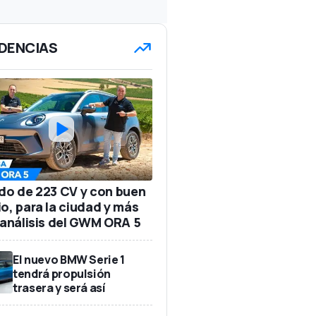
DENCIAS
ido de 223 CV y con buen
io, para la ciudad y más
: análisis del GWM ORA 5
El nuevo BMW Serie 1
tendrá propulsión
trasera y será así