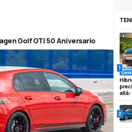
TEN
agen Golf GTI 50 Aniversario
1
Híbr
prec
allá
2