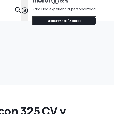
que algunos Tesla
un éxito
Para una experiencia personalizada
Desta
REGISTRARSE / ACCEDE
con 325 CV y