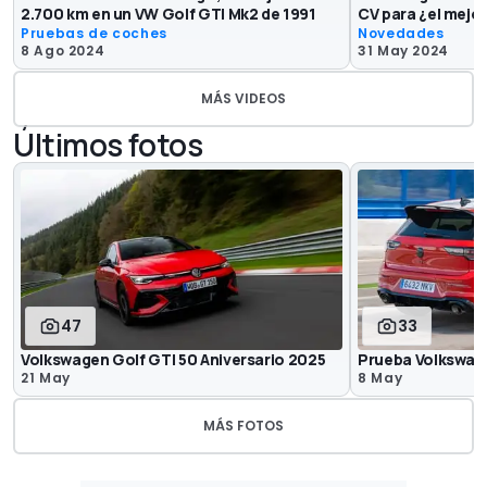
2.700 km en un VW Golf GTI Mk2 de 1991
CV para ¿el mejo
Pruebas de coches
Novedades
8 Ago 2024
31 May 2024
MÁS VIDEOS
Últimos fotos
47
33
Volkswagen Golf GTI 50 Aniversario 2025
Prueba Volkswage
21 May
8 May
MÁS FOTOS