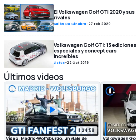
El Volkswagen Golf GTI 2020 y sus
rivales
Salón De Ginebra
-
27 Feb 2020
Volkswagen Golf GTI: 13 ediciones
especiales y concept cars
increíbles
Listas
-
22 Oct 2019
Últimos videos
1:24:58
Vídeo: Madrid-Wolfsburgo, un viaje de
Volkswagen Golf 