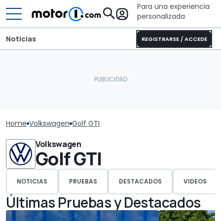
Para una experiencia
personalizada
Noticias
REGISTRARSE / ACCEDE
Home
Volkswagen
Golf GTI
Volkswagen
Golf GTI
NOTICIAS
PRUEBAS
DESTACADOS
VIDEOS
Últimas Pruebas y Destacados