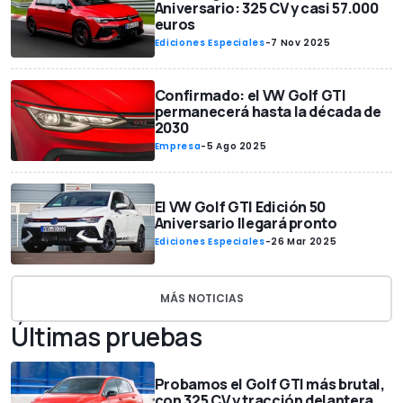
Aniversario: 325 CV y casi 57.000
euros
Ediciones Especiales
-
7 Nov 2025
Confirmado: el VW Golf GTI
permanecerá hasta la década de
2030
Empresa
-
5 Ago 2025
El VW Golf GTI Edición 50
Aniversario llegará pronto
Ediciones Especiales
-
26 Mar 2025
MÁS NOTICIAS
Últimas pruebas
Probamos el Golf GTI más brutal,
con 325 CV y tracción delantera