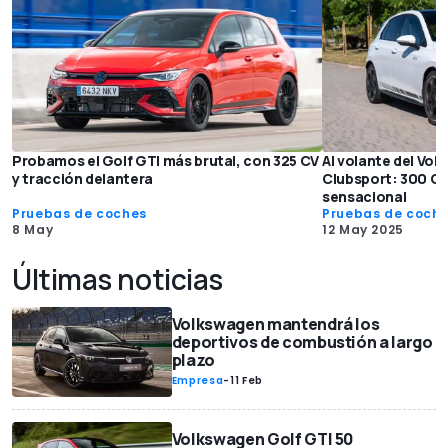
Probamos el Golf GTI más brutal, con 325 CV
Al volante del Vol
y tracción delantera
Clubsport: 300 CV
sensacional
Pruebas de coches
Pruebas de coch
8 May
12 May 2025
Últimas noticias
Volkswagen mantendrá los
deportivos de combustión a largo
plazo
Empresa
-
11 Feb
Volkswagen Golf GTI 50