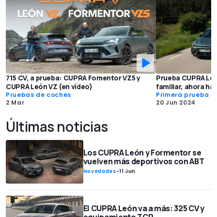
715 CV, a prueba: CUPRA Fomentor VZ5 y
Prueba CUPRA Le
CUPRA León VZ (en vídeo)
familiar, ahora ha
Pruebas de coches
Primera prueba
2 Mar
20 Jun 2024
Últimas noticias
Los CUPRA León y Formentor se
vuelven más deportivos con ABT
Novedades
-
11 Jun
El CUPRA León va a más: 325 CV y