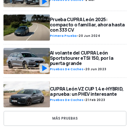
Prueba CUPRA León 2025:
compacto o familiar, ahora hasta
con 333 CV
Primera Prueba
-
20 Jun 2024
Al volante del CUPRA León
Sportstourer eTSI 150, por la
puerta grande
Pruebas De Coches
-
20 Jun 2023
CUPRA León VZ CUP 1.4 e-HYBRID,
a prueba: un PHEV interesante
Pruebas De Coches
-
21 Feb 2023
MÁS PRUEBAS