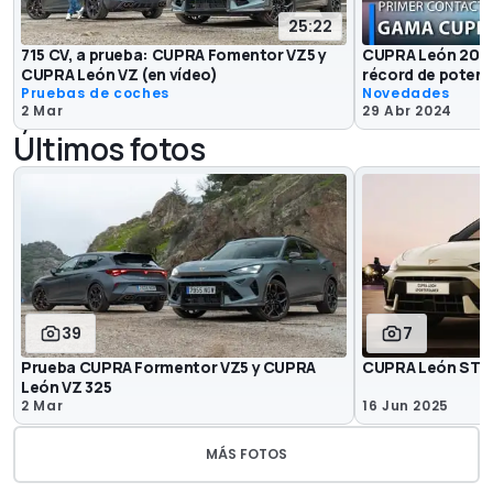
25:22
715 CV, a prueba: CUPRA Fomentor VZ5 y
CUPRA León 2025:
CUPRA León VZ (en vídeo)
récord de potenc
Pruebas de coches
Novedades
2 Mar
29 Abr 2024
Últimos fotos
39
7
Prueba CUPRA Formentor VZ5 y CUPRA
CUPRA León ST 
León VZ 325
2 Mar
16 Jun 2025
MÁS FOTOS