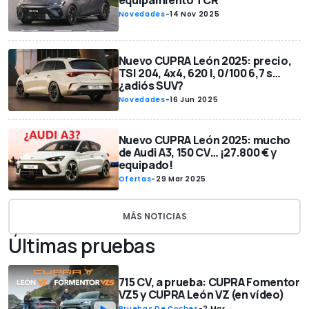
equipamiento TCR
Novedades
-
14 Nov 2025
Nuevo CUPRA León 2025: precio,
TSI 204, 4x4, 620 l, 0/100 6,7 s…
¿adiós SUV?
Novedades
-
16 Jun 2025
Nuevo CUPRA León 2025: mucho
de Audi A3, 150 CV… ¡27.800 € y
equipado!
Ofertas
-
29 Mar 2025
MÁS NOTICIAS
Últimas pruebas
715 CV, a prueba: CUPRA Fomentor
VZ5 y CUPRA León VZ (en vídeo)
Pruebas De Coches
-
2 Mar