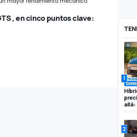
r un mayor rendimiento mecánico.
GTS , en cinco puntos clave:
TEN
1
Híbr
prec
allá
2