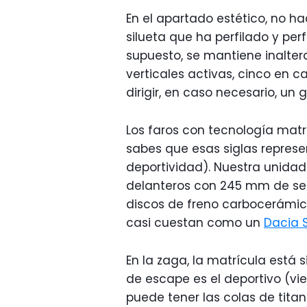
En el apartado estético, no h
silueta que ha perfilado y perfi
supuesto, se mantiene inalter
verticales activas, cinco en 
dirigir, en caso necesario, un
Los faros con tecnología matri
sabes que esas siglas repres
deportividad). Nuestra unid
delanteros con 245 mm de secc
discos de freno carbocerámico
casi cuestan como un
Dacia 
En la zaga, l
a matrícula está s
de escape es el deportivo (vie
puede tener las colas de titani