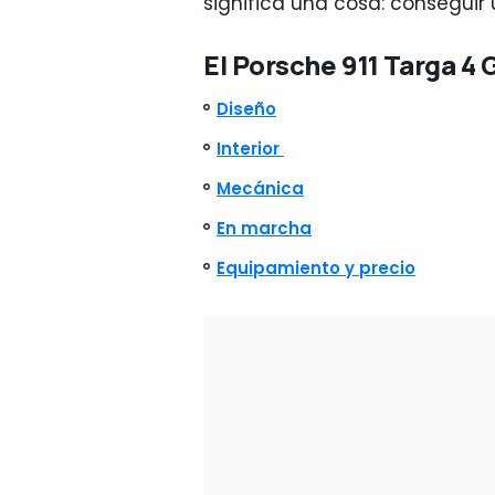
significa una cosa: consegui
El Porsche 911 Targa 4 
Diseño
Interior
Mecánica
En marcha
Equipamiento y precio