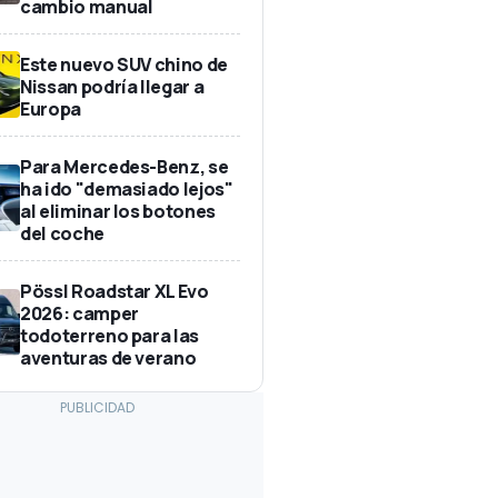
cambio manual
Este nuevo SUV chino de
Nissan podría llegar a
Europa
Para Mercedes-Benz, se
ha ido "demasiado lejos"
al eliminar los botones
del coche
Pössl Roadstar XL Evo
2026: camper
todoterreno para las
aventuras de verano