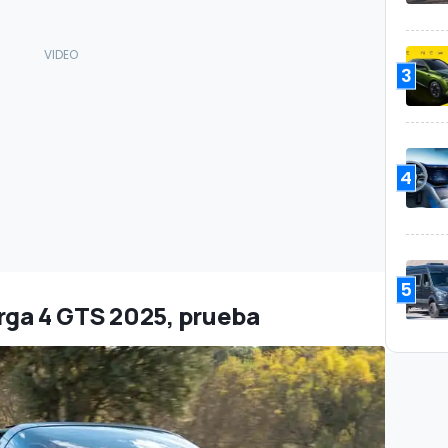
3
4
5
arga 4 GTS 2025, prueba