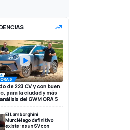
DENCIAS
ido de 223 CV y con buen
io, para la ciudad y más
: análisis del GWM ORA 5
El Lamborghini
Murciélago definitivo
existe: es un SV con