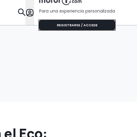
Para una experiencia personalizada
Desta
REGISTRARSE / ACCEDE
 el Eco: