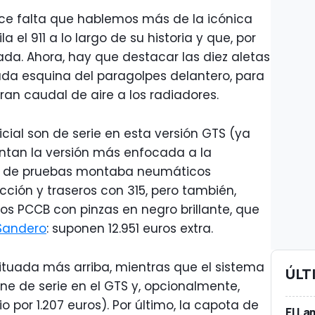
ace falta que hablemos más de la icónica
la el 911 a lo largo de su historia y que, por
ada. Ahora, hay que destacar las diez aletas
cada esquina del paragolpes delantero, para
 gran caudal de aire a los radiadores.
cial son de serie en esta versión GTS (ya
entan la versión más enfocada a la
ad de pruebas montaba neumáticos
ión y traseros con 315, pero también,
s PCCB con pinzas en negro brillante, que
Sandero
: suponen 12.951 euros extra.
ituada más arriba, mientras que el sistema
ÚLT
ne de serie en el GTS y, opcionalmente,
o por 1.207 euros). Por último, la capota de
El La