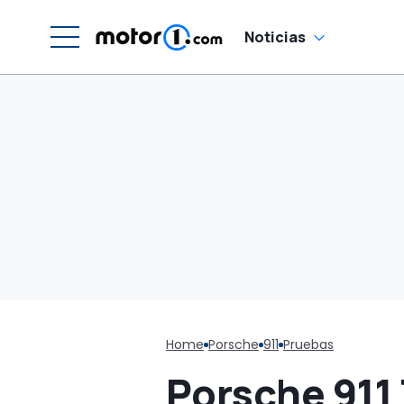
Noticias
Home
Porsche
911
Pruebas
Porsche 911 