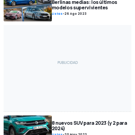
Berlinas medias: los últimos
modelos supervivientes
Listas
-
26 Ago 2023
8 nuevos SUV para 2023 (y 2 para
2024)
Listas
-
20 May 2023