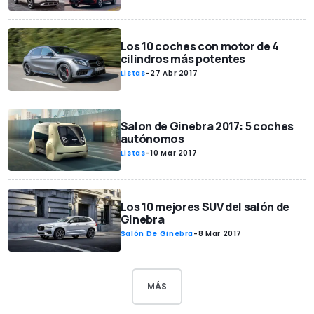
Los 10 coches con motor de 4
cilindros más potentes
Listas
-
27 Abr 2017
Salon de Ginebra 2017: 5 coches
autónomos
Listas
-
10 Mar 2017
Los 10 mejores SUV del salón de
Ginebra
Salón De Ginebra
-
8 Mar 2017
MÁS