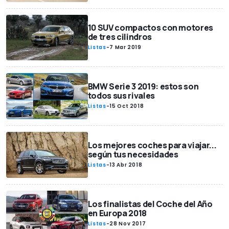
10 SUV compactos con motores
de tres cilindros
Listas
-
7 Mar 2019
BMW Serie 3 2019: estos son
todos sus rivales
Listas
-
15 Oct 2018
Los mejores coches para viajar...
según tus necesidades
Listas
-
13 Abr 2018
Los finalistas del Coche del Año
en Europa 2018
Listas
-
28 Nov 2017