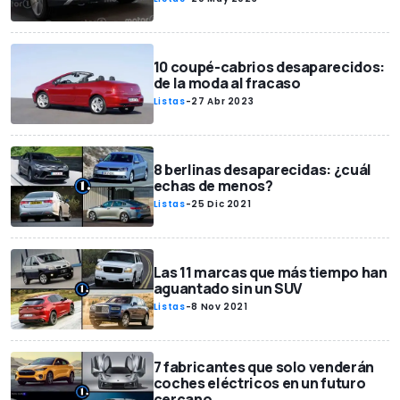
10 coupé-cabrios desaparecidos:
de la moda al fracaso
Listas
-
27 Abr 2023
8 berlinas desaparecidas: ¿cuál
echas de menos?
Listas
-
25 Dic 2021
Las 11 marcas que más tiempo han
aguantado sin un SUV
Listas
-
8 Nov 2021
7 fabricantes que solo venderán
coches eléctricos en un futuro
cercano