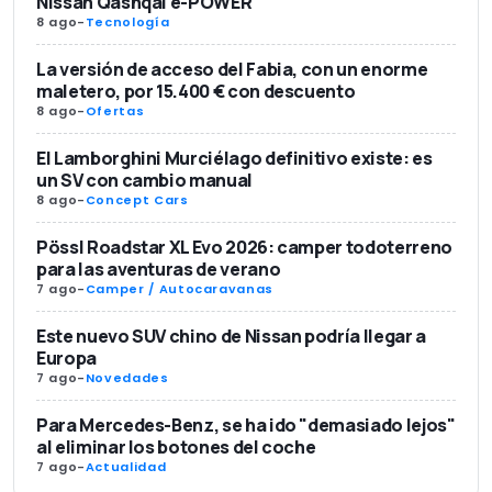
Nissan Qashqai e-POWER
8 ago
-
Tecnología
La versión de acceso del Fabia, con un enorme
maletero, por 15.400 € con descuento
8 ago
-
Ofertas
El Lamborghini Murciélago definitivo existe: es
un SV con cambio manual
8 ago
-
Concept Cars
Pössl Roadstar XL Evo 2026: camper todoterreno
para las aventuras de verano
7 ago
-
Camper / Autocaravanas
Este nuevo SUV chino de Nissan podría llegar a
Europa
7 ago
-
Novedades
Para Mercedes-Benz, se ha ido "demasiado lejos"
al eliminar los botones del coche
7 ago
-
Actualidad