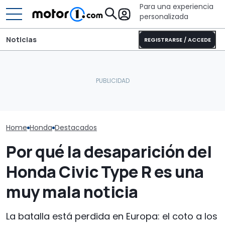
Para una experiencia
personalizada
Noticias
REGISTRARSE / ACCEDE
Honda Jazz, 2
Este Honda NSX saldrá a
El Lamborghini Murciélago
historia de un
subasta, ¿adivináis quién
definitivo existe: es un SV
alma y aptitu
fue su propietario?
con cambio manual
compacto
Home
Honda
Destacados
Por qué la desaparición del
Honda Civic Type R es una
muy mala noticia
La batalla está perdida en Europa: el coto a los