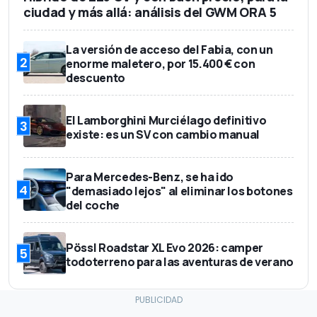
ciudad y más allá: análisis del GWM ORA 5
La versión de acceso del Fabia, con un
2
enorme maletero, por 15.400 € con
descuento
El Lamborghini Murciélago definitivo
3
existe: es un SV con cambio manual
Para Mercedes-Benz, se ha ido
4
"demasiado lejos" al eliminar los botones
del coche
Pössl Roadstar XL Evo 2026: camper
5
todoterreno para las aventuras de verano