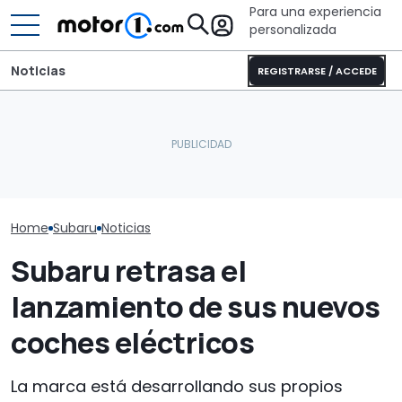
Para una experiencia
personalizada
Noticias
REGISTRARSE / ACCEDE
El CEO de Mercedes,
Con el Destrier, Bugatti
sobre China: "No creo que
convierte su Bolide de
Descubre las 
la intensidad competitiva
circuito en una escultura
novedades de
vaya a desaparecer"
sobre ruedas
2027
Home
Subaru
Noticias
Subaru retrasa el
lanzamiento de sus nuevos
coches eléctricos
La marca está desarrollando sus propios