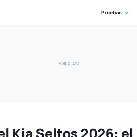
escuento
Pruebas
l Kia Seltos 2026: e