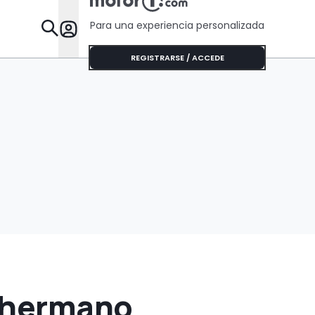
Para una experiencia personalizada
Desta
REGISTRARSE / ACCEDE
l hermano