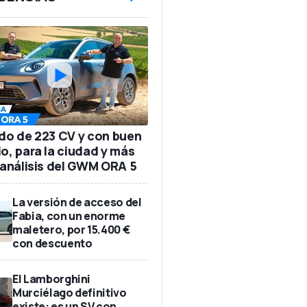
ido de 223 CV y con buen
io, para la ciudad y más
: análisis del GWM ORA 5
La versión de acceso del
Fabia, con un enorme
maletero, por 15.400 €
con descuento
El Lamborghini
Murciélago definitivo
existe: es un SV con