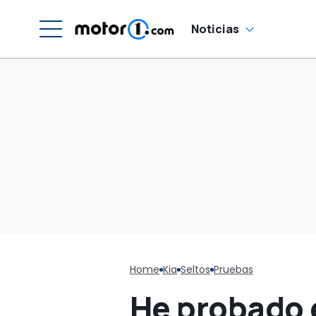
d
Noticias
Home
Kia
Seltos
Pruebas
He probado e