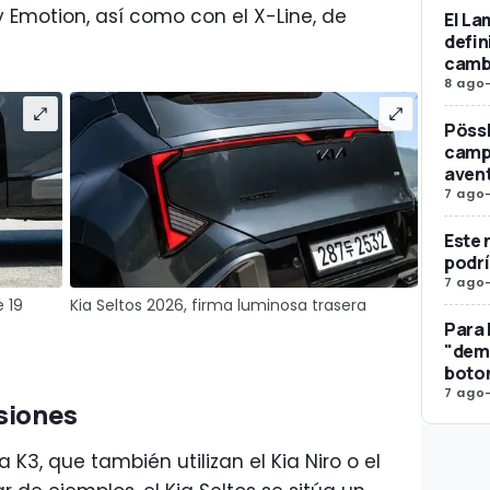
Emotion, así como con el X-Line, de
El La
defin
camb
8 ago
Pössl
campe
avent
7 ago
Este 
podrí
7 ago
e 19
Kia Seltos 2026, firma luminosa trasera
Para 
"dema
boto
7 ago
siones
K3, que también utilizan el Kia Niro o el