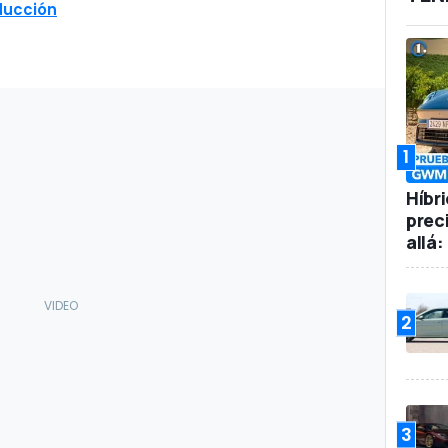
ducción
1
Híbr
prec
allá
2
3