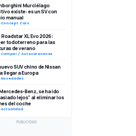
mborghini Murciélago
itivo existe: es un SV con
io manual
-
Concept Cars
 Roadstar XL Evo 2026:
r todoterreno para las
uras de verano
-
Camper / Autocaravanas
nuevo SUV chino de Nissan
a llegar a Europa
-
Novedades
Mercedes-Benz, se ha ido
siado lejos" al eliminar los
nes del coche
-
Actualidad