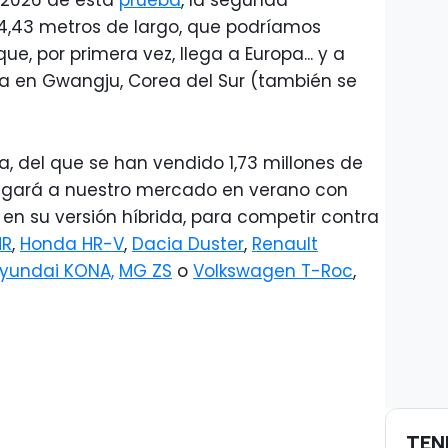
s 2026 de esta
prueba
, la segunda
4,43 metros de largo, que podríamos
e, por primera vez, llega a Europa... y a
ia en Gwangju, Corea del Sur (también se
, del que se han vendido 1,73 millones de
legará a nuestro mercado en verano con
 en su versión híbrida, para competir contra
HR
,
Honda HR-V
,
Dacia Duster
,
Renault
yundai KONA,
MG ZS
o
Volkswagen T-Roc
,
TEN