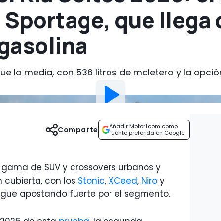
 Sportage, que llega
 gasolina
 la media, con 536 litros de maletero y la opción 
Añadir Motor1.com como
Comparte
fuente preferida en Google
 gama de SUV y crossovers urbanos y
 cubierta, con los
Stonic
,
XCeed
,
Niro
y
igue apostando fuerte por el segmento.