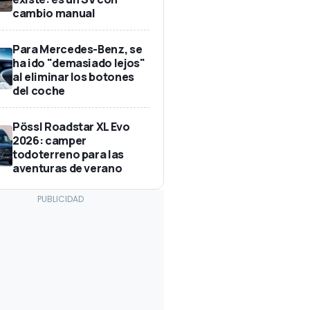
cambio manual
Para Mercedes-Benz, se
ha ido "demasiado lejos"
al eliminar los botones
del coche
Pössl Roadstar XL Evo
2026: camper
todoterreno para las
aventuras de verano