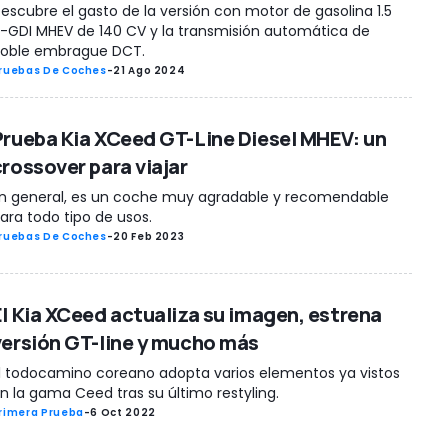
escubre el gasto de la versión con motor de gasolina 1.5
-GDI MHEV de 140 CV y la transmisión automática de
oble embrague DCT.
ruebas De Coches
-
21 Ago 2024
Prueba Kia XCeed GT-Line Diesel MHEV: un
crossover para viajar
n general, es un coche muy agradable y recomendable
ara todo tipo de usos.
ruebas De Coches
-
20 Feb 2023
El Kia XCeed actualiza su imagen, estrena
versión GT-line y mucho más
l todocamino coreano adopta varios elementos ya vistos
n la gama Ceed tras su último restyling.
rimera Prueba
-
6 Oct 2022