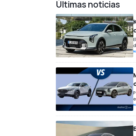
Últimas noticias
K
E
d
N
P
e
N