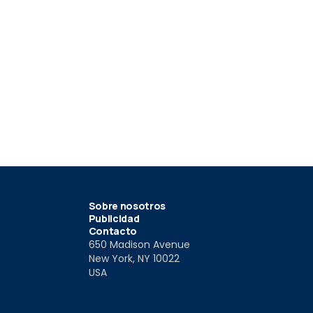
6
5
ed 2026
Kia XCeed 2025
Kia XCeed 
025
18 Sep 2025
23 Mar 202
Sobre nosotros
Publicidad
Contacto
650 Madison Avenue
New York, NY 10022
USA