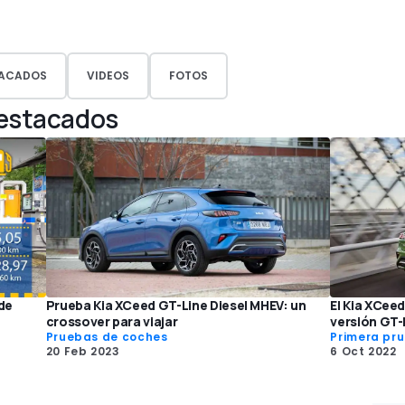
ACADOS
VIDEOS
FOTOS
Destacados
 de
Prueba Kia XCeed GT-Line Diesel MHEV: un
El Kia XCee
crossover para viajar
versión GT-
Pruebas de coches
Primera pr
20 Feb 2023
6 Oct 2022