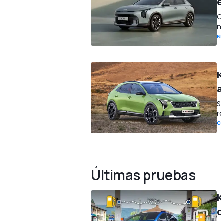
C
m
N
S
r
C
Últimas pruebas