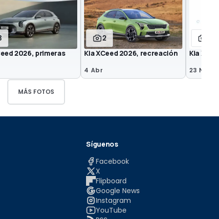
3
2
5
Ceed 2026, primeras
Kia XCeed 2026, recreación
Kia XCe
4 Abr
23 Nov 2
MÁS FOTOS
Síguenos
Facebook
X
Flipboard
Google News
Instagram
YouTube