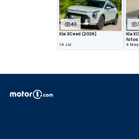
43
Kia XCeed (2026)
Kia X
fotos
14 Jul
4 May