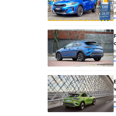
D
T
d
P
E
p
P
E
e
P