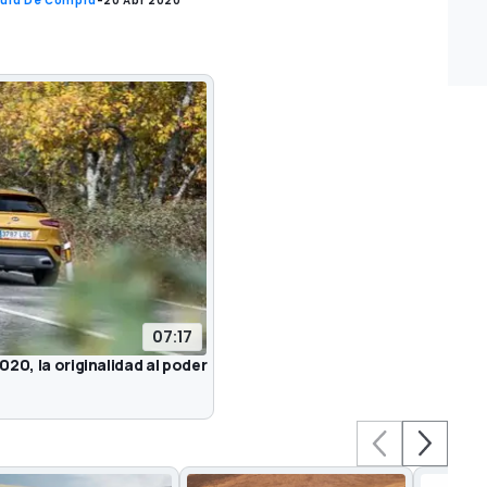
uía De Compra
-
20 Abr 2020
07:17
20, la originalidad al poder