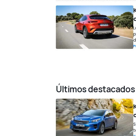
L
p
d
P
Últimos destacados
S
t