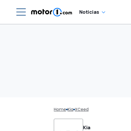
Noticias
Home
Kia
XCeed
Kia