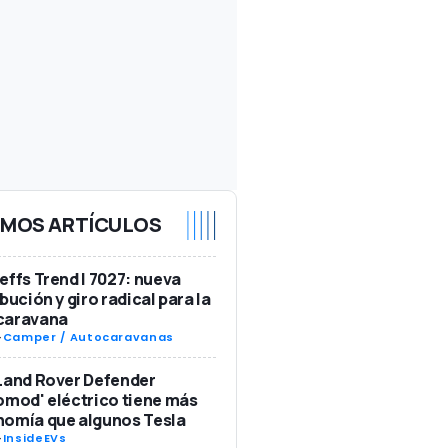
IMOS ARTÍCULOS
effs Trend I 7027: nueva
ibución y giro radical para la
caravana
-
Camper / Autocaravanas
Land Rover Defender
omod' eléctrico tiene más
nomía que algunos Tesla
-
InsideEVs