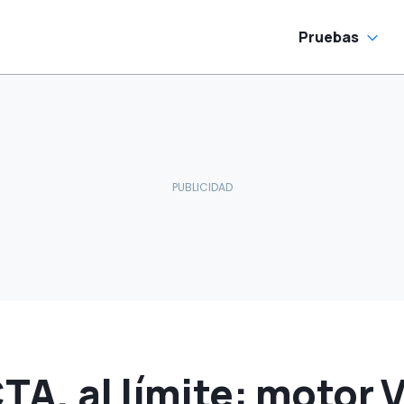
no se puede
comprar
Pruebas
A, al límite: motor V