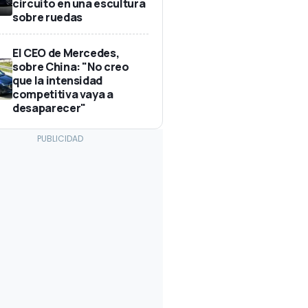
circuito en una escultura
sobre ruedas
El CEO de Mercedes,
sobre China: "No creo
que la intensidad
competitiva vaya a
desaparecer"