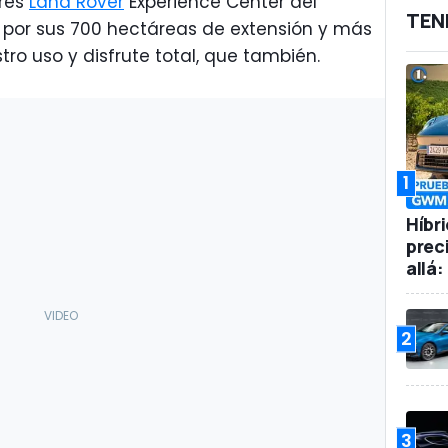
res
Land Rover
Experience Center del
TEN
 por sus 700 hectáreas de extensión y más
tro uso y disfrute total, que también.
1
Híbr
prec
allá
2
3