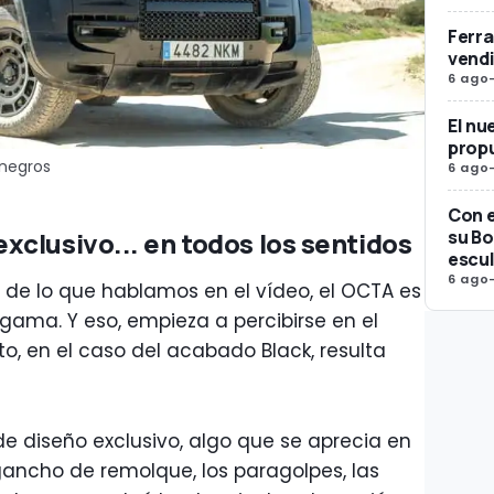
Ferra
vendi
6 ago
El nu
propu
negros
6 ago
Con e
su Bo
clusivo... en todos los sentidos
escul
6 ago
de lo que hablamos en el vídeo, el OCTA es
gama. Y eso, empieza a percibirse en el
to, en el caso del acabado Black, resulta
 diseño exclusivo, algo que se aprecia en
n gancho de remolque, los paragolpes, las