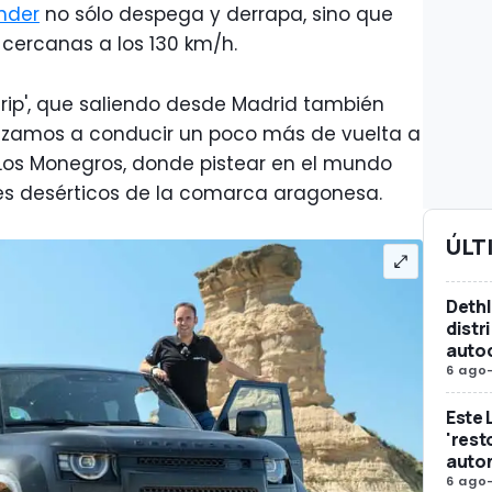
nder
no sólo despega y derrapa, sino que
cercanas a los 130 km/h.
trip', que saliendo desde Madrid también
nzamos a conducir un poco más de vuelta a
Los Monegros, donde pistear en el mundo
ajes desérticos de la comarca aragonesa.
ÚLT
Dethl
distr
auto
6 ago
Este 
'rest
auto
6 ago