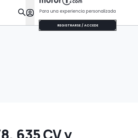
Para una experiencia personalizada
Desta
REGISTRARSE / ACCEDE
8, 635 CV y