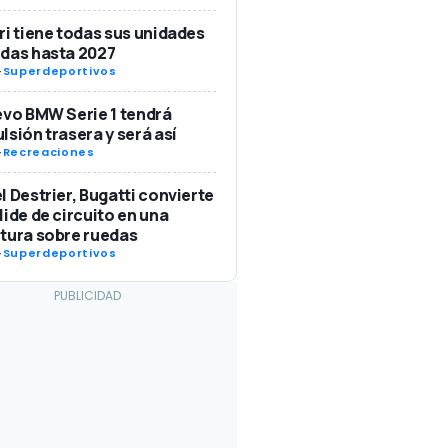
ri tiene todas sus unidades
das hasta 2027
-
Superdeportivos
evo BMW Serie 1 tendrá
lsión trasera y será así
-
Recreaciones
l Destrier, Bugatti convierte
lide de circuito en una
tura sobre ruedas
-
Superdeportivos