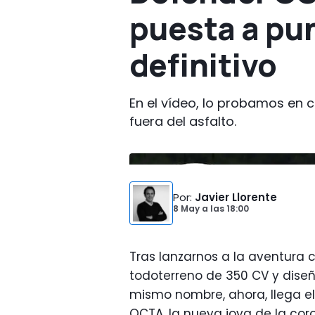
puesta a pun
definitivo
En el vídeo, lo probamos en ci
fuera del asfalto.
Por
:
Javier Llorente
8 May
a las
18:00
Tras lanzarnos a la aventura c
todoterreno de 350 CV y diseñ
mismo nombre, ahora, llega e
OCTA, la nueva joya de la cor