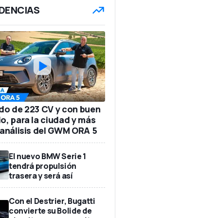
DENCIAS
ido de 223 CV y con buen
io, para la ciudad y más
: análisis del GWM ORA 5
El nuevo BMW Serie 1
tendrá propulsión
trasera y será así
Con el Destrier, Bugatti
convierte su Bolide de