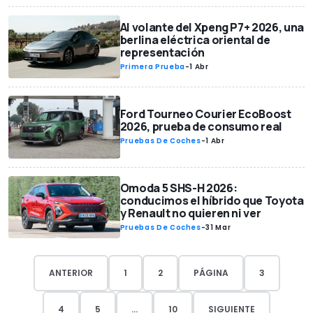
Al volante del Xpeng P7+ 2026, una
berlina eléctrica oriental de
representación
Primera Prueba
-
1 Abr
Ford Tourneo Courier EcoBoost
2026, prueba de consumo real
Pruebas De Coches
-
1 Abr
Omoda 5 SHS-H 2026:
conducimos el híbrido que Toyota
y Renault no quieren ni ver
Pruebas De Coches
-
31 Mar
ANTERIOR
1
2
PÁGINA
3
4
5
...
10
SIGUIENTE