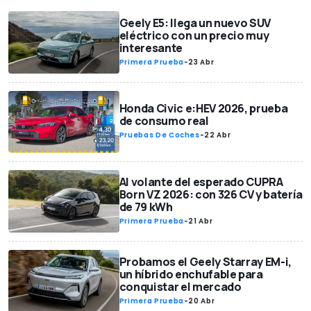
Geely E5: llega un nuevo SUV
eléctrico con un precio muy
interesante
Primera Prueba
-
23 Abr
Honda Civic e:HEV 2026, prueba
de consumo real
Pruebas De Coches
-
22 Abr
Al volante del esperado CUPRA
Born VZ 2026: con 326 CV y batería
de 79 kWh
Primera Prueba
-
21 Abr
Probamos el Geely Starray EM-i,
un híbrido enchufable para
conquistar el mercado
Primera Prueba
-
20 Abr