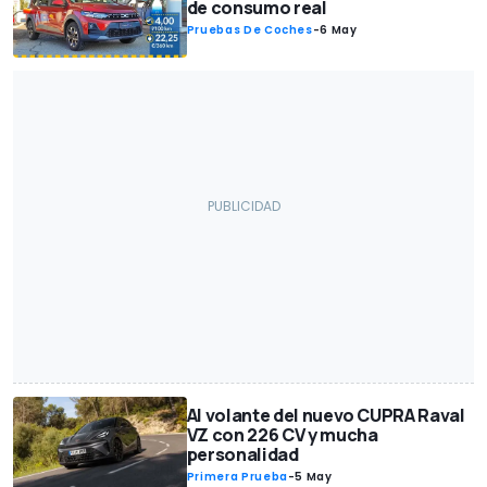
de consumo real
Pruebas De Coches
-
6 May
Al volante del nuevo CUPRA Raval
VZ con 226 CV y mucha
personalidad
Primera Prueba
-
5 May