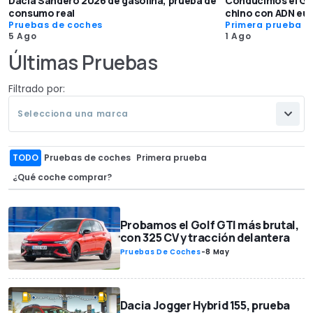
Dacia Sandero 2026 de gasolina, prueba de
Conducimos el GAC
consumo real
chino con ADN eu
Pruebas de coches
Primera prueba
5 Ago
1 Ago
Últimas Pruebas
Filtrado por:
Selecciona una marca
TODO
Pruebas de coches
Primera prueba
¿Qué coche comprar?
Probamos el Golf GTI más brutal,
con 325 CV y tracción delantera
Pruebas De Coches
-
8 May
Dacia Jogger Hybrid 155, prueba