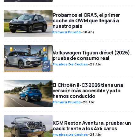
Probamos el ORA 5, el primer
coche de GWM que llegará a
nuestro país
Primera Prueba
-
30 Abr
Volkswagen Tiguan diésel (2026),
prueba de consumo real
Pruebas De Coches
-
29 Abr
El Citroën ë-C3 2026 tiene una
versión más accesible y ya la
hemos conducido
Primera Prueba
-
28 Abr
KGM Rexton Aventura, prueba: un
oasis frente a los 4x4 caros
Pruebas De Coches
-
28 Abr