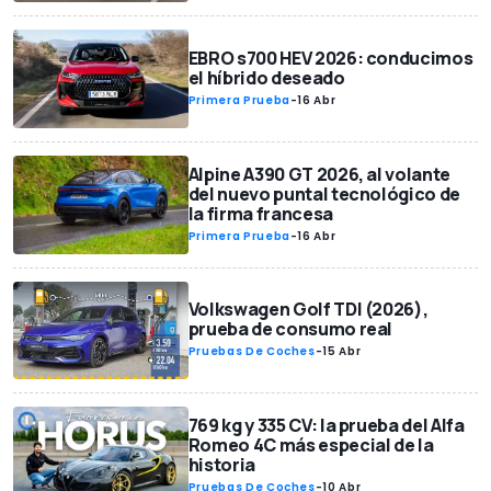
EBRO s700 HEV 2026: conducimos
el híbrido deseado
Primera Prueba
-
16 Abr
Alpine A390 GT 2026, al volante
del nuevo puntal tecnológico de
la firma francesa
Primera Prueba
-
16 Abr
Volkswagen Golf TDI (2026),
prueba de consumo real
Pruebas De Coches
-
15 Abr
769 kg y 335 CV: la prueba del Alfa
Romeo 4C más especial de la
historia
Pruebas De Coches
-
10 Abr