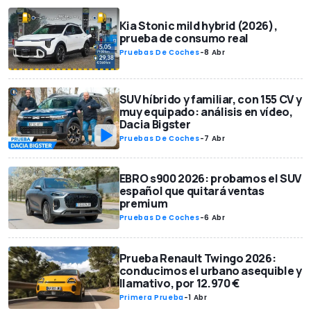
Kia Stonic mild hybrid (2026),
prueba de consumo real
Pruebas De Coches
-
8 Abr
SUV híbrido y familiar, con 155 CV y
muy equipado: análisis en vídeo,
Dacia Bigster
Pruebas De Coches
-
7 Abr
EBRO s900 2026: probamos el SUV
español que quitará ventas
premium
Pruebas De Coches
-
6 Abr
Prueba Renault Twingo 2026:
conducimos el urbano asequible y
llamativo, por 12.970 €
Primera Prueba
-
1 Abr