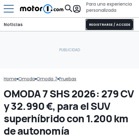
Para una experiencia
personalizada
Noticias
REGISTRARSE / ACCEDE
Dethleffs Trend I 7027:
Cuenta atrás para las
nueva distribución y giro
El Mercedes C
baterías de estado
radical para la
eléctrico, a p
sólido de Chery
autocaravana
que lujo y au
Home
Omoda
Omoda 7
Pruebas
OMODA 7 SHS 2026: 279 CV
y 32.990 €, para el SUV
superhíbrido con 1.200 km
de autonomía