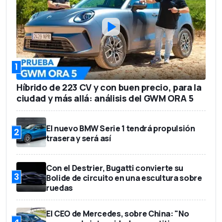
1.870 kg
Peso en vacío
401 litros
Capacidad del maletero
5
Número de asientos
1
45.900 euros
Precio base
Híbrido de 223 CV y con buen precio, para la
ciudad y más allá: análisis del GWM ORA 5
El nuevo BMW Serie 1 tendrá propulsión
2
trasera y será así
Con el Destrier, Bugatti convierte su
3
Bolide de circuito en una escultura sobre
ruedas
El CEO de Mercedes, sobre China: "No