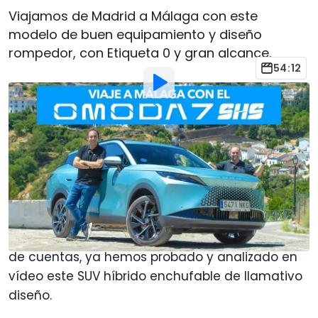
Viajamos de Madrid a Málaga con este
modelo de buen equipamiento y diseño
rompedor, con Etiqueta 0 y gran alcance.
54:12
Por
:
Javier Llorente
9 Jul
a las
20:00
Añadir Motor1.com como
fuente preferida en Google
Si eres lector habitual de la web, seguro que el
nombre del
OMODA 7
ya te resulta familiar. A fin
de cuentas, ya hemos probado y analizado en
vídeo este SUV híbrido enchufable de llamativo
diseño.