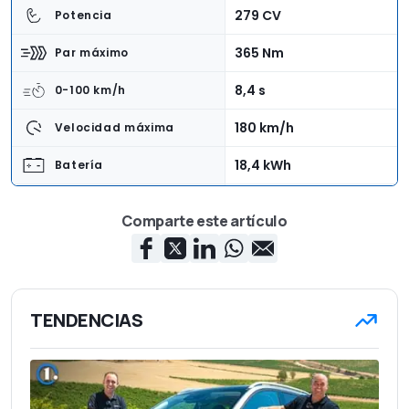
279 CV
Potencia
365 Nm
Par máximo
8,4 s
0-100 km/h
180 km/h
Velocidad máxima
18,4 kWh
Batería
92 km
Autonomía eléctrica
Comparte este artículo
Automática 3DHT , 3
Caja de cambios
velocidades
Delantera
Tracción
TENDENCIAS
4,66 m
Longitud
1,87 m
Anchura
1,67 m
Altura