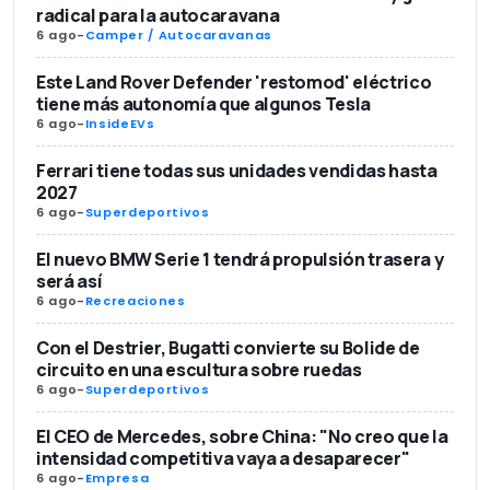
radical para la autocaravana
6 ago
-
Camper / Autocaravanas
Este Land Rover Defender 'restomod' eléctrico
tiene más autonomía que algunos Tesla
6 ago
-
InsideEVs
Ferrari tiene todas sus unidades vendidas hasta
2027
6 ago
-
Superdeportivos
El nuevo BMW Serie 1 tendrá propulsión trasera y
será así
6 ago
-
Recreaciones
Con el Destrier, Bugatti convierte su Bolide de
circuito en una escultura sobre ruedas
6 ago
-
Superdeportivos
El CEO de Mercedes, sobre China: "No creo que la
intensidad competitiva vaya a desaparecer"
6 ago
-
Empresa