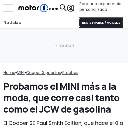
Para una experiencia
personalizada
Noticias
REGISTRARSE / ACCEDE
El CEO de Mercedes,
El nuevo MINI especial
sobre China: "No creo que
MINI Countrym
rinde homenaje al 'Made
la intensidad competitiva
Edition, prueb
in UK'
vaya a desaparecer"
Montañas Roc
Home
MINI
Cooper 3 puertas
Pruebas
Probamos el MINI más a la
moda, que corre casi tanto
como el JCW de gasolina
El Cooper SE Paul Smith Edition, que hace el 0 a