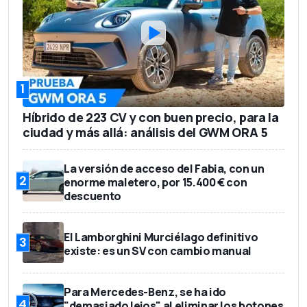
1
Híbrido de 223 CV y con buen precio, para la
ciudad y más allá: análisis del GWM ORA 5
La versión de acceso del Fabia, con un
2
enorme maletero, por 15.400 € con
descuento
El Lamborghini Murciélago definitivo
3
existe: es un SV con cambio manual
Para Mercedes-Benz, se ha ido
4
"demasiado lejos" al eliminar los botones