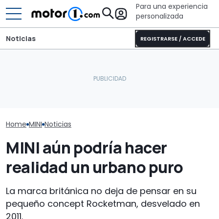
Para una experiencia
personalizada
Noticias
REGISTRARSE / ACCEDE
Sunlight UNLTD: la
MINI Countryman Offroad
autocaravana T 7033P es
BMW y MINI no
Edition, pruebas en las
la estrella de la nueva
el Salón del A
Montañas Rocosas
serie
París de 2026
Home
MINI
Noticias
MINI aún podría hacer
realidad un urbano puro
La marca británica no deja de pensar en su
pequeño concept Rocketman, desvelado en
2011.