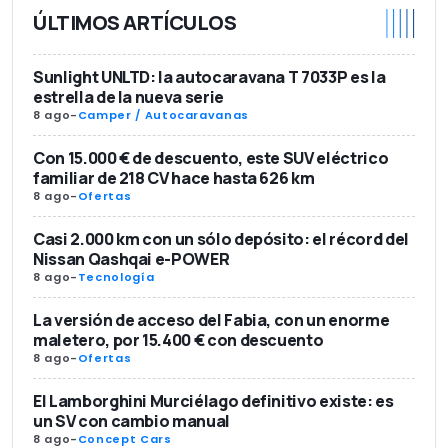
ÚLTIMOS ARTÍCULOS
Sunlight UNLTD: la autocaravana T 7033P es la
estrella de la nueva serie
8 ago
-
Camper / Autocaravanas
Con 15.000 € de descuento, este SUV eléctrico
familiar de 218 CV hace hasta 626 km
8 ago
-
Ofertas
Casi 2.000 km con un sólo depósito: el récord del
Nissan Qashqai e-POWER
8 ago
-
Tecnología
La versión de acceso del Fabia, con un enorme
maletero, por 15.400 € con descuento
8 ago
-
Ofertas
El Lamborghini Murciélago definitivo existe: es
un SV con cambio manual
8 ago
-
Concept Cars