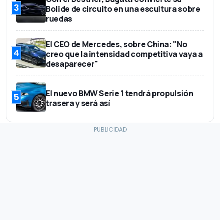
3
Bolide de circuito en una escultura sobre
ruedas
El CEO de Mercedes, sobre China: "No
4
creo que la intensidad competitiva vaya a
desaparecer"
El nuevo BMW Serie 1 tendrá propulsión
5
trasera y será así