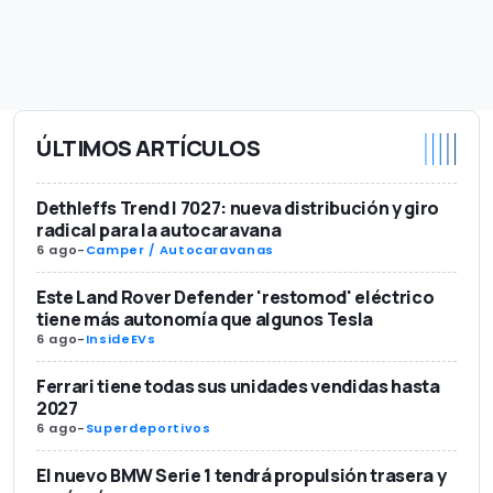
ÚLTIMOS ARTÍCULOS
Dethleffs Trend I 7027: nueva distribución y giro
radical para la autocaravana
6 ago
-
Camper / Autocaravanas
Este Land Rover Defender 'restomod' eléctrico
tiene más autonomía que algunos Tesla
6 ago
-
InsideEVs
Ferrari tiene todas sus unidades vendidas hasta
2027
6 ago
-
Superdeportivos
El nuevo BMW Serie 1 tendrá propulsión trasera y