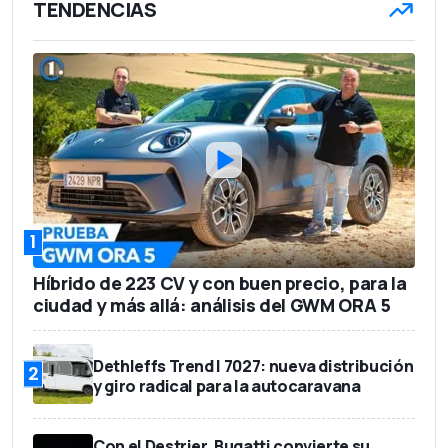
TENDENCIAS
1.462 kg
Peso en vacío
5
Número de asientos
375 l
Capacidad del maletero
36.850 euros
Precio base
1
Híbrido de 223 CV y con buen precio, para la
ciudad y más allá: análisis del GWM ORA 5
Dethleffs Trend I 7027: nueva distribución
2
y giro radical para la autocaravana
Con el Destrier, Bugatti convierte su