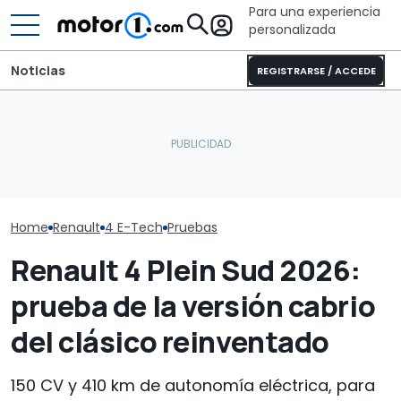
Para una experiencia
personalizada
Noticias
REGISTRARSE / ACCEDE
Ahorn Camp Eclipse: para
Dethleffs Trend I 7027:
contemplar el eclipse
nueva distribución y giro
Panama cambi
solar sobre cuatro
radical para la
Renault: esto 
ruedas
autocaravana
hay detrás de 
Home
Renault
4 E-Tech
Pruebas
Renault 4 Plein Sud 2026:
prueba de la versión cabrio
del clásico reinventado
150 CV y 410 km de autonomía eléctrica, para