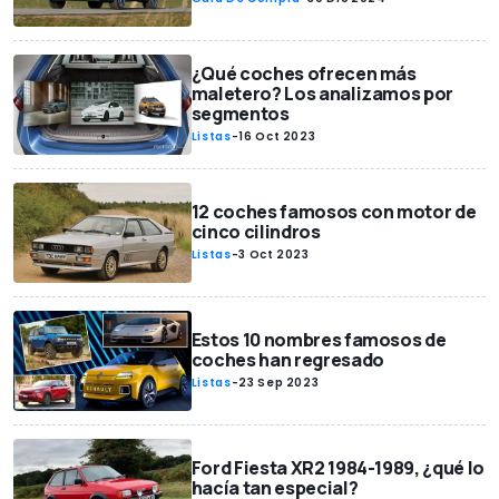
¿Qué coches ofrecen más
maletero? Los analizamos por
segmentos
Listas
-
16 Oct 2023
12 coches famosos con motor de
cinco cilindros
Listas
-
3 Oct 2023
Estos 10 nombres famosos de
coches han regresado
Listas
-
23 Sep 2023
Ford Fiesta XR2 1984-1989, ¿qué lo
hacía tan especial?