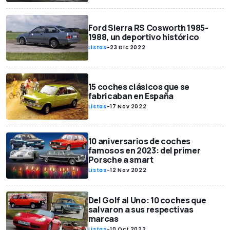
Ford Sierra RS Cosworth 1985-
1988, un deportivo histórico
Listas
-
23 Dic 2022
15 coches clásicos que se
fabricaban en España
Listas
-
17 Nov 2022
10 aniversarios de coches
famosos en 2023: del primer
Porsche a smart
Listas
-
12 Nov 2022
Del Golf al Uno: 10 coches que
salvaron a sus respectivas
marcas
Listas
-
10 Oct 2022