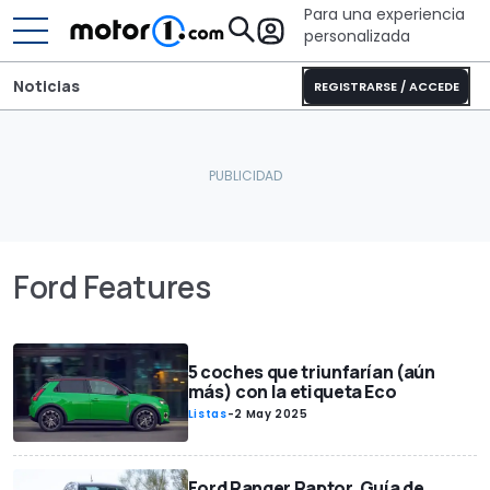
Para una experiencia
personalizada
Noticias
REGISTRARSE / ACCEDE
Ford Features
5 coches que triunfarían (aún
más) con la etiqueta Eco
Listas
-
2 May 2025
Ford Ranger Raptor, Guía de