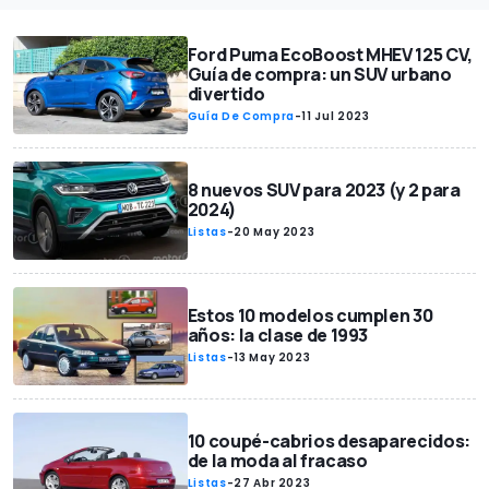
Ford Puma EcoBoost MHEV 125 CV,
Guía de compra: un SUV urbano
divertido
Guía De Compra
-
11 Jul 2023
8 nuevos SUV para 2023 (y 2 para
2024)
Listas
-
20 May 2023
Estos 10 modelos cumplen 30
años: la clase de 1993
Listas
-
13 May 2023
10 coupé-cabrios desaparecidos:
de la moda al fracaso
Listas
-
27 Abr 2023