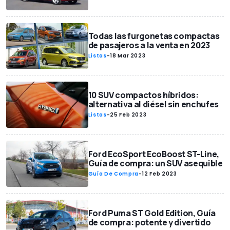
Todas las furgonetas compactas
de pasajeros a la venta en 2023
Listas
-
18 Mar 2023
10 SUV compactos híbridos:
alternativa al diésel sin enchufes
Listas
-
25 Feb 2023
Ford EcoSport EcoBoost ST-Line,
Guía de compra: un SUV asequible
Guía De Compra
-
12 Feb 2023
Ford Puma ST Gold Edition, Guía
de compra: potente y divertido