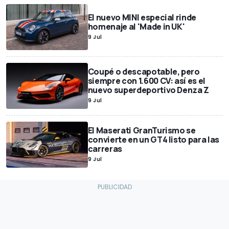
El nuevo MINI especial rinde
homenaje al 'Made in UK'
9 Jul
Coupé o descapotable, pero
siempre con 1.600 CV: así es el
nuevo superdeportivo Denza Z
9 Jul
El Maserati GranTurismo se
convierte en un GT4 listo para las
carreras
9 Jul