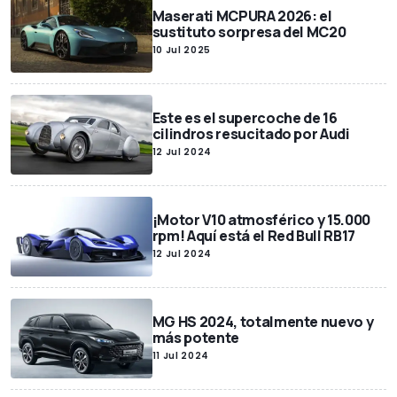
Maserati MCPURA 2026: el
sustituto sorpresa del MC20
10 Jul 2025
Este es el supercoche de 16
cilindros resucitado por Audi
12 Jul 2024
¡Motor V10 atmosférico y 15.000
rpm! Aquí está el Red Bull RB17
12 Jul 2024
MG HS 2024, totalmente nuevo y
más potente
11 Jul 2024