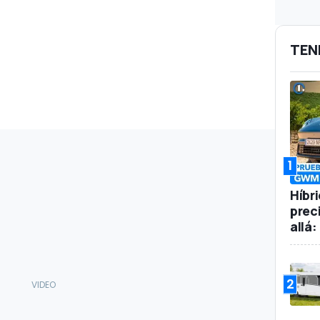
TEN
1
Híbr
prec
allá
2