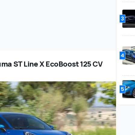
3
4
uma ST Line X EcoBoost 125 CV
5