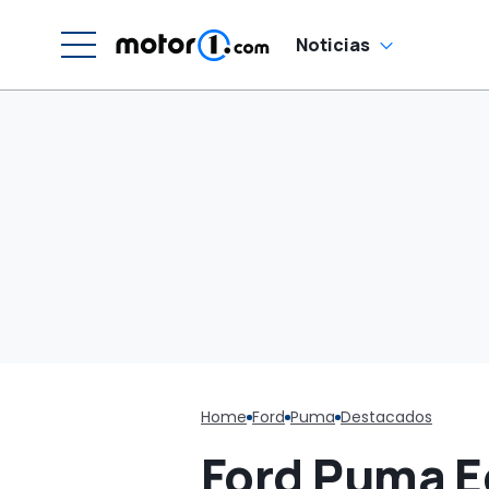
precio
Noticias
Home
Ford
Puma
Destacados
Ford Puma E