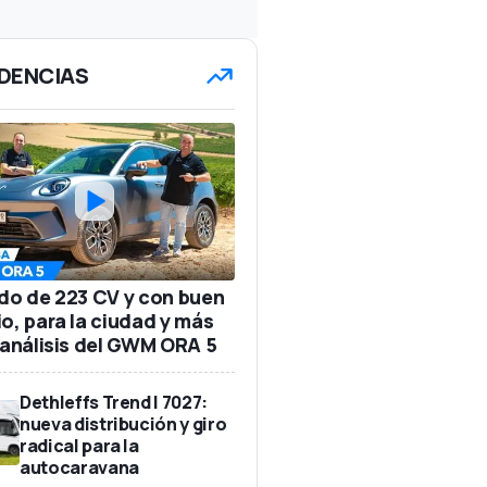
DENCIAS
ido de 223 CV y con buen
io, para la ciudad y más
: análisis del GWM ORA 5
Dethleffs Trend I 7027:
nueva distribución y giro
radical para la
autocaravana