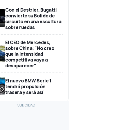
Con el Destrier, Bugatti
convierte su Bolide de
circuito en una escultura
sobre ruedas
El CEO de Mercedes,
sobre China: "No creo
que la intensidad
competitiva vaya a
desaparecer"
El nuevo BMW Serie 1
tendrá propulsión
trasera y será así