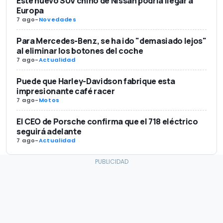
Este nuevo SUV chino de Nissan podría llegar a
Europa
7 ago
-
Novedades
Para Mercedes-Benz, se ha ido "demasiado lejos"
al eliminar los botones del coche
7 ago
-
Actualidad
Puede que Harley-Davidson fabrique esta
impresionante café racer
7 ago
-
Motos
El CEO de Porsche confirma que el 718 eléctrico
seguirá adelante
7 ago
-
Actualidad