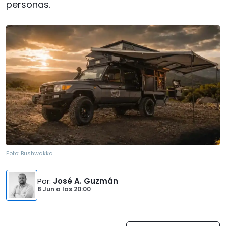
personas.
Foto:
Bushwakka
Por
:
José A. Guzmán
8 Jun
a las
20:00