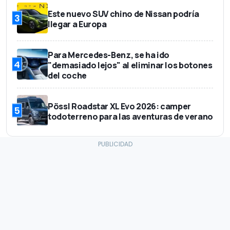
Este nuevo SUV chino de Nissan podría
3
llegar a Europa
Para Mercedes-Benz, se ha ido
4
"demasiado lejos" al eliminar los botones
del coche
Pössl Roadstar XL Evo 2026: camper
5
todoterreno para las aventuras de verano