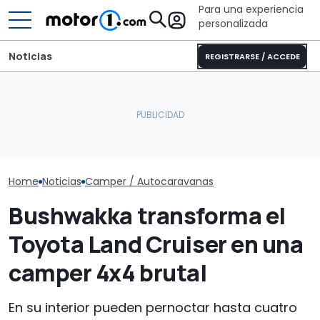
Para una experiencia
personalizada
Noticias
REGISTRARSE / ACCEDE
Pössl Roadstar XL Evo
Dethleffs Tren
2026: camper
El Lamborghini Murciélago
nueva distribu
todoterreno para las
definitivo existe: es un SV
radical para la
aventuras de verano
con cambio manual
autocaravana
Home
Noticias
Camper / Autocaravanas
Bushwakka transforma el
Toyota Land Cruiser en una
camper 4x4 brutal
En su interior pueden pernoctar hasta cuatro