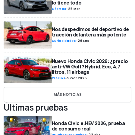
lo tiene todo
Ofertas
-
25 Mar
Nos despedimos del deportivo de
tracción delantera más potente
Curiosidades
-
26 Ene
Nuevo Honda Civic 2026: ¿precio
anti-VW Golf? Hybrid, Eco, 4,7
litros, 11 airbags
Precios
-
5 Oct 2025
MÁS NOTICIAS
Últimas pruebas
Honda Civic e:HEV 2026, prueba
de consumo real
Pruebas De Coches
-
22 Abr