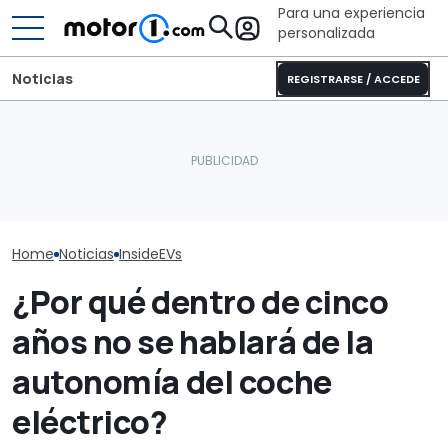
Para una experiencia
personalizada
Noticias
REGISTRARSE / ACCEDE
Los coches eléctricos
El CEO de Mercedes,
pequeños y asequibles
sobre China: "No creo que
BYD quiere sup
de Volkswagen ya son un
la intensidad competitiva
500 km/h con 
éxito
vaya a desaparecer"
Yangwang U9 
Home
Noticias
InsideEVs
¿Por qué dentro de cinco
años no se hablará de la
autonomía del coche
eléctrico?