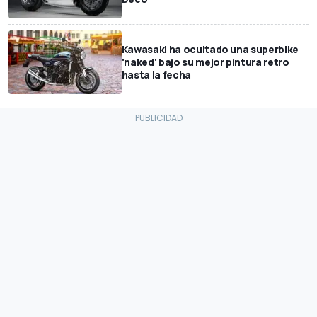
Kawasaki ha ocultado una superbike
'naked' bajo su mejor pintura retro
hasta la fecha