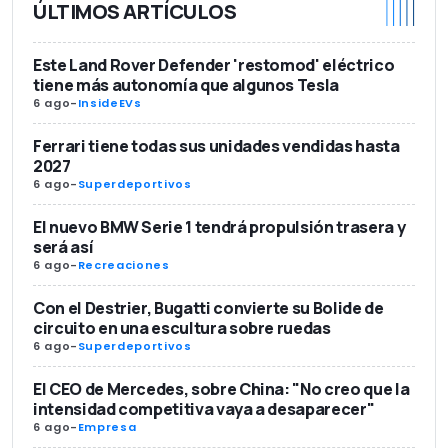
ÚLTIMOS ARTÍCULOS
Este Land Rover Defender 'restomod' eléctrico
tiene más autonomía que algunos Tesla
6 ago
-
InsideEVs
Ferrari tiene todas sus unidades vendidas hasta
2027
6 ago
-
Superdeportivos
El nuevo BMW Serie 1 tendrá propulsión trasera y
será así
6 ago
-
Recreaciones
Con el Destrier, Bugatti convierte su Bolide de
circuito en una escultura sobre ruedas
6 ago
-
Superdeportivos
El CEO de Mercedes, sobre China: "No creo que la
intensidad competitiva vaya a desaparecer"
6 ago
-
Empresa