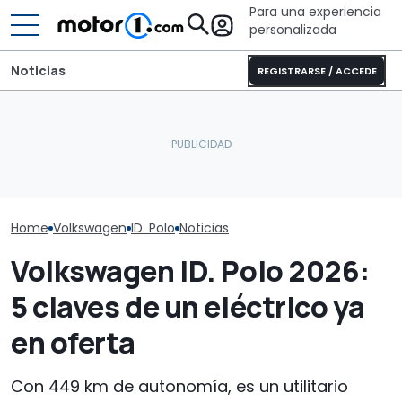
Para una experiencia
personalizada
Noticias
REGISTRARSE / ACCEDE
Este Land Rover Defender
GWM Ora 5 fre
Así es el nuevo
'restomod' eléctrico
Volkswagen T-
Volkswagen ID. Polo de los
tiene más autonomía
comparativa 
20.000 euros
que algunos Tesla
crossover per
Home
Volkswagen
ID. Polo
Noticias
Volkswagen ID. Polo 2026:
5 claves de un eléctrico ya
en oferta
Con 449 km de autonomía, es un utilitario