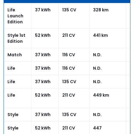
Life
37 kWh
135 CV
328 km
N
Launch
Edition
Style 1st
52 kWh
211 CV
441 km
3
Edition
€
Match
37 kWh
116 CV
N.D.
N
Life
37 kWh
116 CV
N.D.
N
Life
37 kWh
135 CV
N.D.
N
Life
52 kWh
211 CV
449 km
3
€
Style
37 kWh
135 CV
N.D.
N
Style
52 kWh
211 CV
447
3