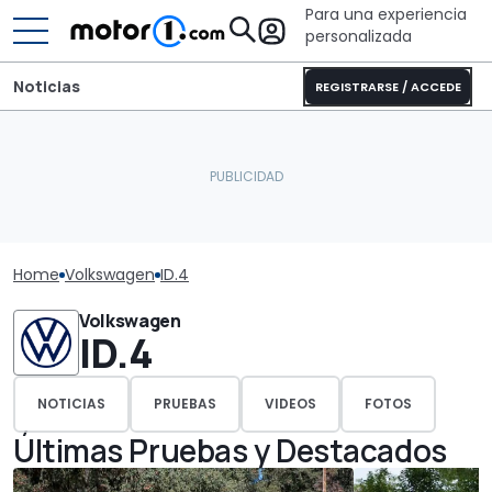
Para una experiencia
personalizada
Noticias
REGISTRARSE / ACCEDE
Home
Volkswagen
ID.4
Volkswagen
ID.4
NOTICIAS
PRUEBAS
VIDEOS
FOTOS
Últimas Pruebas y Destacados