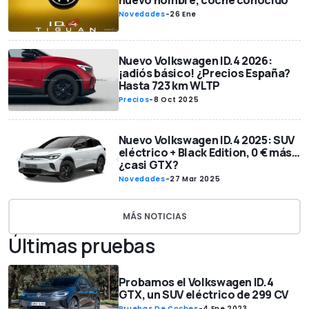
nuevo nombre, coche conocido
Novedades
-
26 Ene
Nuevo Volkswagen ID.4 2026:
¡adiós básico! ¿Precios España?
Hasta 723 km WLTP
Precios
-
8 Oct 2025
Nuevo Volkswagen ID.4 2025: SUV
eléctrico + Black Edition, 0 € más…
¿casi GTX?
Novedades
-
27 Mar 2025
MÁS NOTICIAS
Últimas pruebas
Probamos el Volkswagen ID.4
GTX, un SUV eléctrico de 299 CV
Pruebas De Coches
-
4 Ene 2023