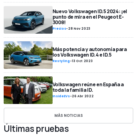
Nuevo Volkswagen ID.5 2024: ¡el
punto de mira en el Peugeot E-
3008!
Precios
-
28 Nov 2023
Más potencia y autonomía para
los Volkswagen ID.4 e ID.5
Restyling
-
13 Oct 2023
Volkswagen reúne en España a
toda la familia ID.
InsideEVs
-
26 Abr 2022
MÁS NOTICIAS
Últimas pruebas